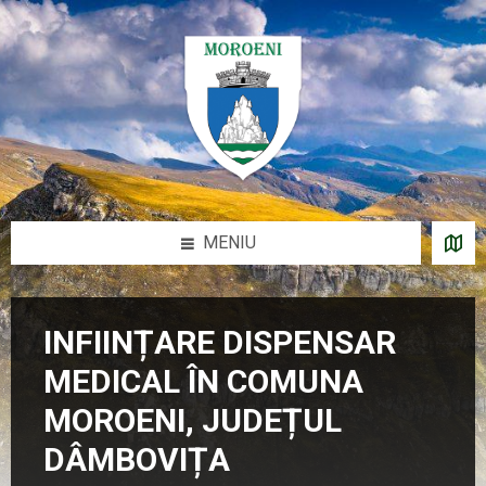
Sari
Salt
Salt
la
la
la
conținut
bara
subsol
laterală
stângă
MENIU
INFIINȚARE DISPENSAR
MEDICAL ÎN COMUNA
MOROENI, JUDEȚUL
DÂMBOVIȚA