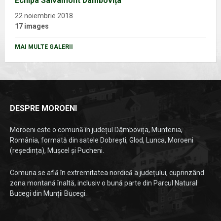
Echipa Salvamont Dâmbovița
22 noiembrie 2018
17 images
MAI MULTE GALERII
DESPRE MOROENI
Moroeni este o comună în județul Dâmbovița, Muntenia,
România, formată din satele Dobrești, Glod, Lunca, Moroeni
(reședința), Mușcel și Pucheni.
Comuna se află în extremitatea nordică a județului, cuprinzând
zona montană înaltă, inclusiv o bună parte din Parcul Natural
Bucegi din Munții Bucegi.