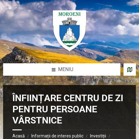
Sari
Salt
Salt
la
la
la
conținut
bara
subsol
laterală
stângă
MENIU
ÎNFIINȚARE CENTRU DE ZI
PENTRU PERSOANE
VÂRSTNICE
Acasă
Informații de interes public
Investiții
/
/
/