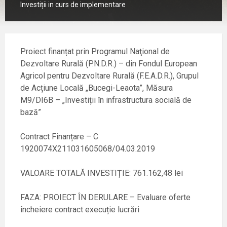
Investiții in curs de implementare
Proiect finanțat prin Programul Naţional de
Dezvoltare Rurală (P.N.D.R.) – din Fondul European
Agricol pentru Dezvoltare Rurală (F.E.A.D.R.), Grupul
de Acțiune Locală „Bucegi-Leaota”, Măsura
M9/DI6B – „Investiții în infrastructura socială de
bază”
Contract Finanțare – C
1920074X211031605068/04.03.2019
VALOARE TOTALĂ INVESTIȚIE: 761.162,48 lei
FAZA: PROIECT ÎN DERULARE – Evaluare oferte
încheiere contract execuție lucrări