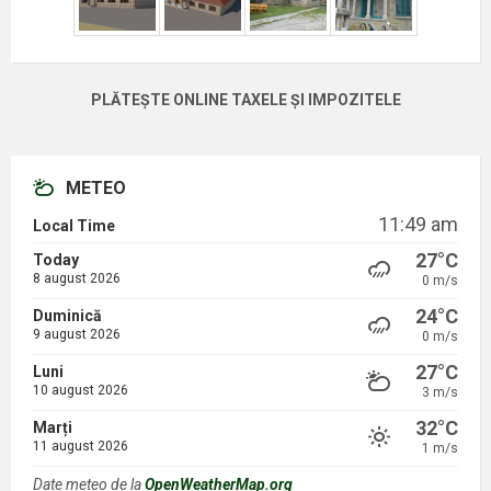
PLĂTEȘTE ONLINE TAXELE ȘI IMPOZITELE
METEO
11:49 am
Local Time
27°C
Today
8 august 2026
0 m/s
24°C
Duminică
9 august 2026
0 m/s
27°C
Luni
10 august 2026
3 m/s
32°C
Marți
11 august 2026
1 m/s
Date meteo de la
OpenWeatherMap.org