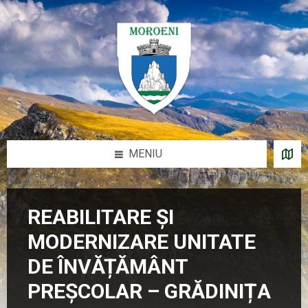
Sari
Salt
Salt
la
la
la
conținut
bara
subsol
laterală
stângă
MENIU
REABILITARE ȘI
MODERNIZARE UNITATE
DE ÎNVĂȚĂMÂNT
PREȘCOLAR – GRĂDINIȚA