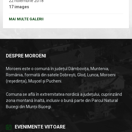
22 noiembrie 2018
17 images
MAI MULTE GALERII
DESPRE MOROENI
Moroeni este o comună în județul Dâmbovița, Muntenia,
România, formată din satele Dobrești, Glod, Lunca, Moroeni
(reședința), Mușcel și Pucheni.
Comuna se află în extremitatea nordică a județului, cuprinzând
zona montană înaltă, inclusiv o bună parte din Parcul Natural
Bucegi din Munții Bucegi.
EVENIMENTE VIITOARE