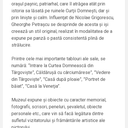
oraşul paşnic, patriarhal, care îl atrăgea atât prin
istoria sa lăsată pe ruinele Curţii Domneşti, dar şi
prin linişte şi calm. Influenţat de Nicolae Grigorescu,
Gheorghe Petraşcu se desprinde de acesta şi işi
creează un stil original, realizat în modalitatea de a
expune pe panză o pastă consistentă plină de
strălucire.
Printre cele mai importante tablouri ale sale, se
numără: “Intrare la Curtea Domnească din
Târgovişte”, Căldăruşă cu cârciumărese”, ”Vedere
din Târgovişte”, ”Casă după ploaie”, ”Portret de
băiat”, ”Casă la Veneţia”.
Muzeul expune şi obiecte cu caracter memorial,
fotografii, scrisori, peneluri, şevaletul, obiecte
personale etc., care vin să facă legătura dintre
sufletul vizitatorului şi frământările artistice ale
pictorului.