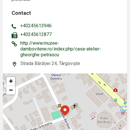
Contact
+40245613946
+40245612877
http://www.muzee-
dambovitene.ro/index.php/casa-atelier-
gheorghe-petrascu
Strada Bărăției 24, Târgoviște
+
−