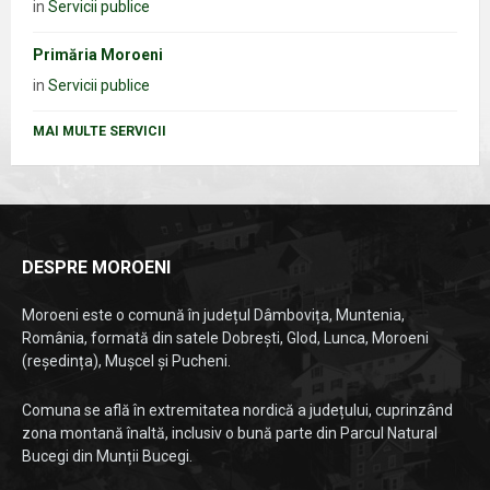
in
Servicii publice
Primăria Moroeni
in
Servicii publice
MAI MULTE SERVICII
DESPRE MOROENI
Moroeni este o comună în județul Dâmbovița, Muntenia,
România, formată din satele Dobrești, Glod, Lunca, Moroeni
(reședința), Mușcel și Pucheni.
Comuna se află în extremitatea nordică a județului, cuprinzând
zona montană înaltă, inclusiv o bună parte din Parcul Natural
Bucegi din Munții Bucegi.