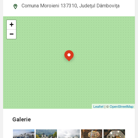
Comuna Moroieni 137310, Judeţul Dâmboviţa
+
−
Leaflet
| ©
OpenStreetMap
Galerie