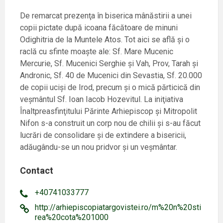
De remarcat prezenţa în biserica mânăstirii a unei
copii pictate după icoana făcătoare de minuni
Odighitria de la Muntele Atos. Tot aici se află şi o
raclă cu sfinte moaşte ale: Sf. Mare Mucenic
Mercurie, Sf. Mucenici Serghie şi Vah, Prov, Tarah şi
Andronic, Sf. 40 de Mucenici din Sevastia, Sf. 20.000
de copii ucişi de Irod, precum şi o mică părticică din
veşmântul Sf. Ioan Iacob Hozevitul. La iniţiativa
Înaltpreasfinţitului Părinte Arhiepiscop și Mitropolit
Nifon s-a construit un corp nou de chilii şi s-au făcut
lucrări de consolidare și de extindere a bisericii,
adăugându-se un nou pridvor și un veșmântar.
Contact
+40741033777
http://arhiepiscopiatargovistei.ro/m%20n%20sti
rea%20cota%201000