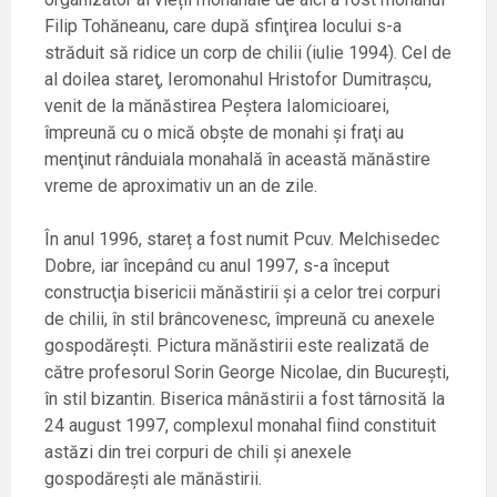
Filip Tohăneanu, care după sfinţirea locului s-a
străduit să ridice un corp de chilii (iulie 1994). Cel de
al doilea stareţ, Ieromonahul Hristofor Dumitrașcu,
venit de la mănăstirea Peştera Ialomicioarei,
împreună cu o mică obşte de monahi şi fraţi au
menţinut rânduiala monahală în această mănăstire
vreme de aproximativ un an de zile.
În anul 1996, stareț a fost numit Pcuv. Melchisedec
Dobre, iar începând cu anul 1997, s-a început
construcţia bisericii mănăstirii şi a celor trei corpuri
de chilii, în stil brâncovenesc, împreună cu anexele
gospodăreşti. Pictura mănăstirii este realizată de
către profesorul Sorin George Nicolae, din Bucureşti,
în stil bizantin. Biserica mânăstirii a fost târnosită la
24 august 1997, complexul monahal fiind constituit
astăzi din trei corpuri de chili şi anexele
gospodăreşti ale mănăstirii.