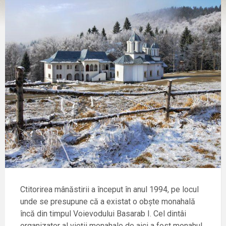
Ctitorirea mânăstirii a început în anul 1994, pe locul
unde se presupune că a existat o obşte monahală
încă din timpul Voievodului Basarab I. Cel dintâi
organizator al vieții monahale de aici a fost monahul