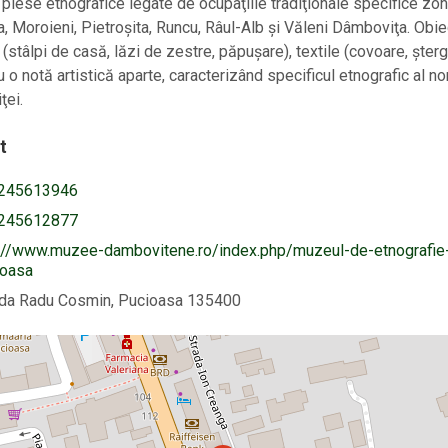
 piese etnografice legate de ocupaţiile tradiţionale specifice zon
, Moroieni, Pietroşita, Runcu, Râul-Alb şi Văleni Dâmboviţa. Obie
 (stâlpi de casă, lăzi de zestre, păpuşare), textile (covoare, şterg
u o notă artistică aparte, caracterizând specificul etnografic al no
ţei.
t
245613946
245612877
p://www.muzee-dambovitene.ro/index.php/muzeul-de-etnografie
ioasa
ada Radu Cosmin, Pucioasa 135400