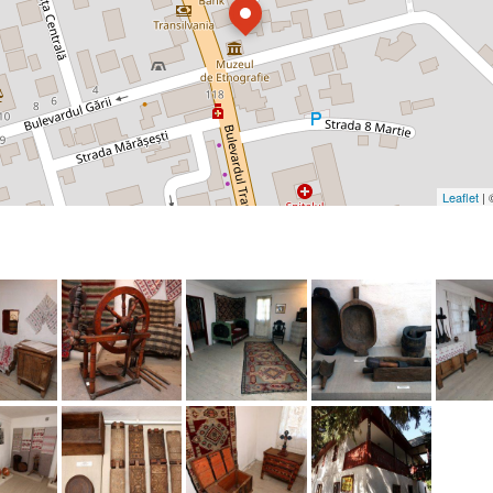
Leaflet
|
e