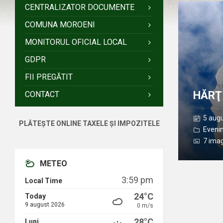
Deschide
CENTRALIZATOR DOCUMENTE
Galerie
COMUNA MOROENI
MONITORUL OFICIAL LOCAL
GDPR
FII PREGĂTIT
HĂRŢI
CONTACT
5 aug
PLĂTEȘTE ONLINE TAXELE ȘI IMPOZITELE
Eveni
7 ima
METEO
3:59 pm
Local Time
24°C
Today
9 august 2026
0 m/s
28°C
Luni