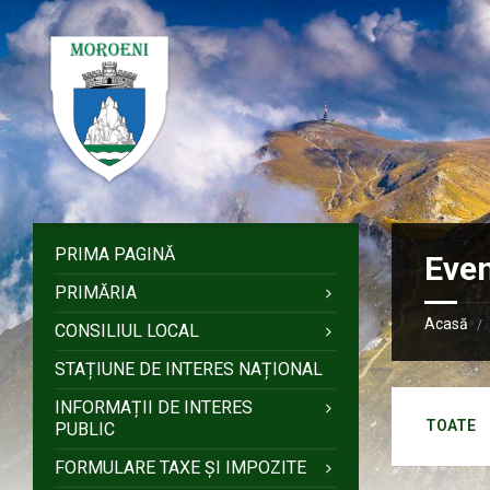
Sari
Salt
Salt
Salt
la
la
la
la
conținut
bara
bara
subsol
laterală
laterală
stângă
dreaptă
PRIMA PAGINĂ
Eve
PRIMĂRIA
Acasă
/
CONSILIUL LOCAL
STAȚIUNE DE INTERES NAȚIONAL
INFORMAȚII DE INTERES
TOATE
PUBLIC
FORMULARE TAXE ȘI IMPOZITE