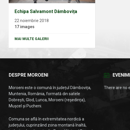
Echipa Salvamont Dâmbovița
22 noiembrie 2018
17 images
MAI MULTE GALERII
DESPRE MOROENI
EVENIM
Moroeni este o comună în județul Dâmbovița,
There are no 
Muntenia, România, formată din satele
Dobrești, Glod, Lunca, Moroeni (reședința),
Mușcel și Pucheni.
Comuna se află în extremitatea nordică a
județului, cuprinzând zona montană înaltă,