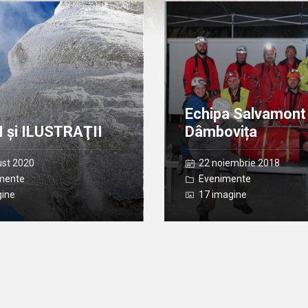
Deschide
Galerie
Echipa Salvamont
 şi ILUSTRAŢII
Dâmbovița
ust 2020
22 noiembrie 2018
mente
Evenimente
gine
17 imagine