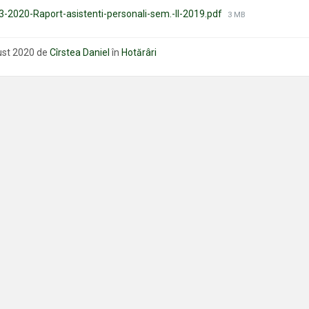
Mărimea
3-2020-Raport-asistenti-personali-sem.-II-2019.pdf
3 MB
fișierului:
ust 2020
de
Cîrstea Daniel
în
Hotărâri