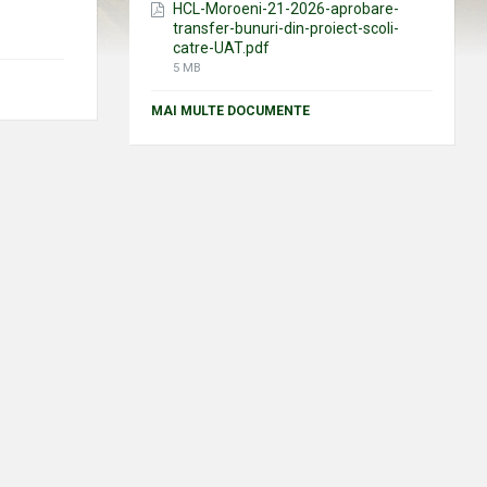
HCL-Moroeni-21-2026-aprobare-
transfer-bunuri-din-proiect-scoli-
catre-UAT.pdf
File
5 MB
size:
MAI MULTE DOCUMENTE