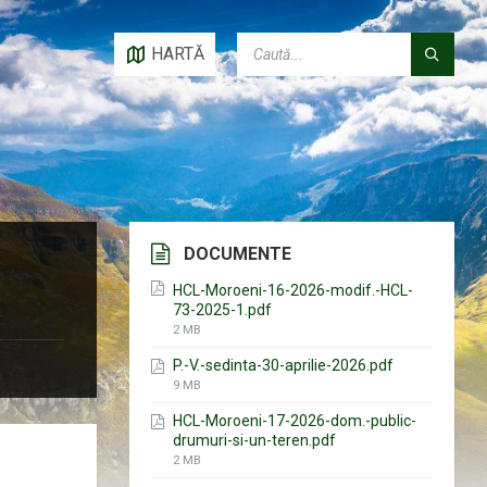
CAUTĂ:
HARTĂ
DOCUMENTE
HCL-Moroeni-16-2026-modif.-HCL-
73-2025-1.pdf
File
2 MB
size:
P.-V.-sedinta-30-aprilie-2026.pdf
File
9 MB
size:
HCL-Moroeni-17-2026-dom.-public-
drumuri-si-un-teren.pdf
File
2 MB
size: