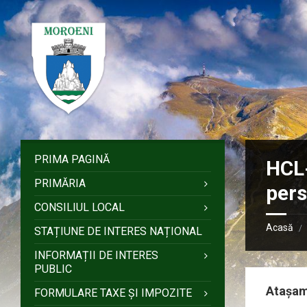
Sari
Salt
Salt
Salt
la
la
la
la
conținut
bara
bara
subsol
laterală
laterală
stângă
dreaptă
PRIMA PAGINĂ
HCL-
PRIMĂRIA
pers
CONSILIUL LOCAL
Acasă
/
STAȚIUNE DE INTERES NAȚIONAL
INFORMAȚII DE INTERES
PUBLIC
Atașa
FORMULARE TAXE ȘI IMPOZITE