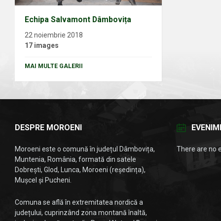
Echipa Salvamont Dâmbovița
22 noiembrie 2018
17 images
MAI MULTE GALERII
DESPRE MOROENI
EVENIM
Moroeni este o comună în județul Dâmbovița,
There are no 
Muntenia, România, formată din satele
Dobrești, Glod, Lunca, Moroeni (reședința),
Mușcel și Pucheni.
Comuna se află în extremitatea nordică a
județului, cuprinzând zona montană înaltă,