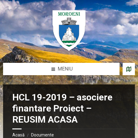
Sari
Salt
Salt
Salt
la
la
la
la
conținut
bara
bara
subsol
laterală
laterală
stângă
dreaptă
MENIU
HCL 19-2019 – asociere
finantare Proiect –
REUSIM ACASA
Acasă
Documente
/