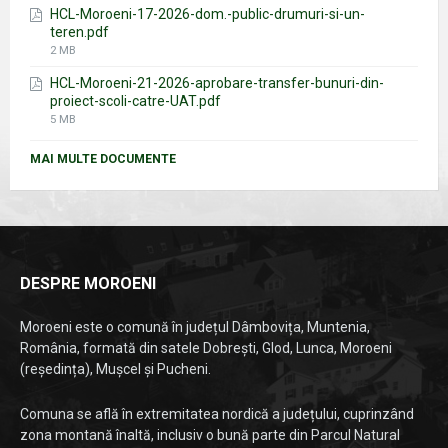
HCL-Moroeni-17-2026-dom.-public-drumuri-si-un-
teren.pdf
File
2 MB
size:
HCL-Moroeni-21-2026-aprobare-transfer-bunuri-din-
proiect-scoli-catre-UAT.pdf
File
5 MB
size:
MAI MULTE DOCUMENTE
DESPRE MOROENI
Moroeni este o comună în județul Dâmbovița, Muntenia,
România, formată din satele Dobrești, Glod, Lunca, Moroeni
(reședința), Mușcel și Pucheni.
Comuna se află în extremitatea nordică a județului, cuprinzând
zona montană înaltă, inclusiv o bună parte din Parcul Natural