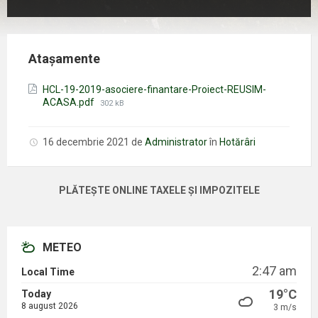
Atașamente
HCL-19-2019-asociere-finantare-Proiect-REUSIM-
Mărimea
ACASA.pdf
302 kB
fișierului:
16 decembrie 2021
de
Administrator
în
Hotărâri
PLĂTEȘTE ONLINE TAXELE ȘI IMPOZITELE
METEO
2:47 am
Local Time
19°C
Today
8 august 2026
3 m/s