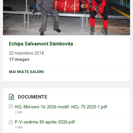
Echipa Salvamont Dâmbovița
22 noiembrie 2018
17 images
MAI MULTE GALERII
DOCUMENTE
HCL-Moroeni-16-2026-modif.-HCL-73-2025-1.pdf
File
2 MB
size:
P.-V.-sedinta-30-aprilie-2026.pdf
File
9 MB
size: