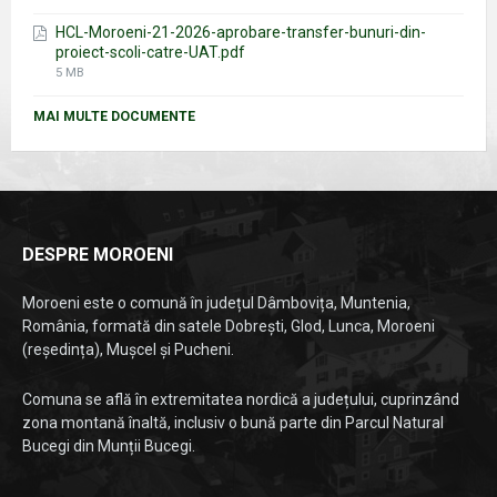
size:
HCL-Moroeni-21-2026-aprobare-transfer-bunuri-din-
proiect-scoli-catre-UAT.pdf
File
5 MB
size:
MAI MULTE DOCUMENTE
DESPRE MOROENI
Moroeni este o comună în județul Dâmbovița, Muntenia,
România, formată din satele Dobrești, Glod, Lunca, Moroeni
(reședința), Mușcel și Pucheni.
Comuna se află în extremitatea nordică a județului, cuprinzând
zona montană înaltă, inclusiv o bună parte din Parcul Natural
Bucegi din Munții Bucegi.