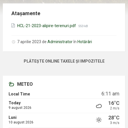
Atașamente
Mărimea
HCL-21-2023-alipire-terenuri.pdf
553 kB
fișierului:
7 aprilie 2023
de
Administrator
în
Hotărâri
PLĂTEȘTE ONLINE TAXELE ȘI IMPOZITELE
METEO
6:11 am
Local Time
16°C
Today
9 august 2026
2 m/s
28°C
Luni
10 august 2026
3 m/s