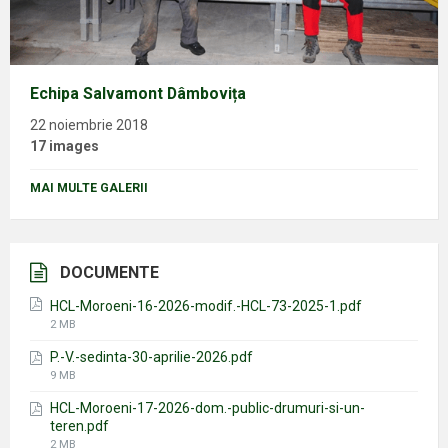
Echipa Salvamont Dâmbovița
22 noiembrie 2018
17 images
MAI MULTE GALERII
DOCUMENTE
HCL-Moroeni-16-2026-modif.-HCL-73-2025-1.pdf
File
2 MB
size:
P.-V.-sedinta-30-aprilie-2026.pdf
File
9 MB
size:
HCL-Moroeni-17-2026-dom.-public-drumuri-si-un-
teren.pdf
File
2 MB