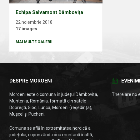
Echipa Salvamont Dâmbovița
22 noiembrie 2018
17 images
MAI MULTE GALERII
DESPRE MOROENI
EVENIM
Moroeni este o comună în județul Dâmbovița,
There are no 
Muntenia, România, formată din satele
Dobrești, Glod, Lunca, Moroeni (reședința),
Mușcel și Pucheni.
Comuna se află în extremitatea nordică a
județului, cuprinzând zona montană înaltă,