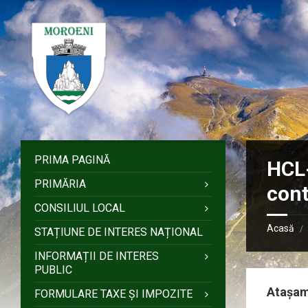
Sari
Salt
Salt
Salt
la
la
la
la
conținut
bara
bara
subsol
laterală
laterală
stângă
dreaptă
PRIMA PAGINĂ
HCL-
PRIMĂRIA
cont
CONSILIUL LOCAL
Acasă
/
STAȚIUNE DE INTERES NAȚIONAL
INFORMAȚII DE INTERES
PUBLIC
Atașa
FORMULARE TAXE ȘI IMPOZITE