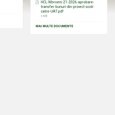
HCL-Moroeni-21-2026-aprobare-
transfer-bunuri-din-proiect-scoli-
catre-UAT.pdf
File
5 MB
size:
MAI MULTE DOCUMENTE