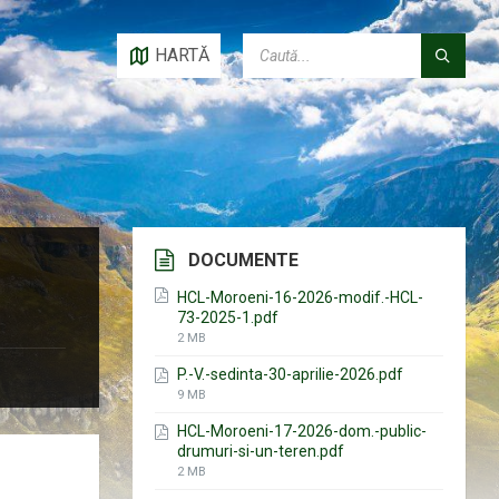
CAUTĂ:
HARTĂ
DOCUMENTE
HCL-Moroeni-16-2026-modif.-HCL-
73-2025-1.pdf
File
2 MB
size:
P.-V.-sedinta-30-aprilie-2026.pdf
File
9 MB
size:
HCL-Moroeni-17-2026-dom.-public-
drumuri-si-un-teren.pdf
File
2 MB
size: