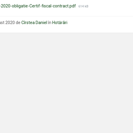
Mărimea
2020-obligatie-Certif-fiscal-contract.pdf
614 kB
fișierului:
ust 2020
de
Cîrstea Daniel
în
Hotărâri