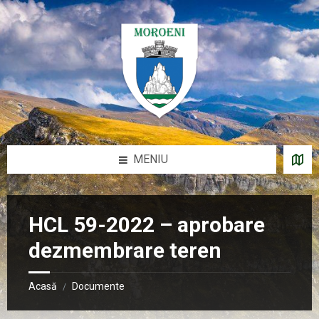
Sari
Salt
Salt
Salt
la
la
la
la
conținut
bara
bara
subsol
laterală
laterală
stângă
dreaptă
MENIU
HCL 59-2022 – aprobare
dezmembrare teren
Acasă
Documente
/