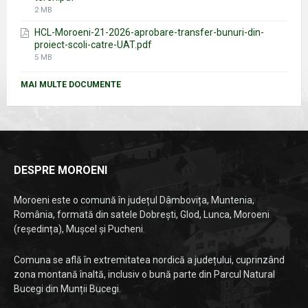
File
2 MB
size:
HCL-Moroeni-21-2026-aprobare-transfer-bunuri-din-
proiect-scoli-catre-UAT.pdf
File
5 MB
size:
MAI MULTE DOCUMENTE
DESPRE MOROENI
Moroeni este o comună în județul Dâmbovița, Muntenia,
România, formată din satele Dobrești, Glod, Lunca, Moroeni
(reședința), Mușcel și Pucheni.
Comuna se află în extremitatea nordică a județului, cuprinzând
zona montană înaltă, inclusiv o bună parte din Parcul Natural
Bucegi din Munții Bucegi.