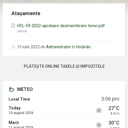
Atașamente
Mărimea
HCL-59-2022-aprobare-dezmembrare-teren.pdf
fișierului:
368 kB
15 iulie 2022
de
Administrator
în
Hotărâri
PLĂTEȘTE ONLINE TAXELE ȘI IMPOZITELE
METEO
3:06 pm
Local Time
27°C
Today
10 august 2026
4 m/s
30°C
Marți
11 august 2026