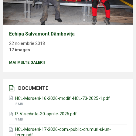
Echipa Salvamont Dâmbovița
22 noiembrie 2018
17 images
MAI MULTE GALERII
DOCUMENTE
HCL-Moroeni-16-2026-modif.-HCL-73-2025-1.pdf
File
2 MB
size:
P.-V.-sedinta-30-aprilie-2026.pdf
File
9 MB
size:
HCL-Moroeni-17-2026-dom.-public-drumuri-si-un-
teren.pdf