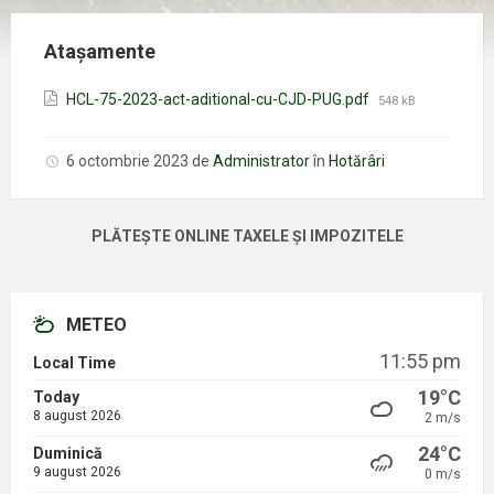
Atașamente
Mărimea
HCL-75-2023-act-aditional-cu-CJD-PUG.pdf
548 kB
fișierului:
6 octombrie 2023
de
Administrator
în
Hotărâri
PLĂTEȘTE ONLINE TAXELE ȘI IMPOZITELE
METEO
11:55 pm
Local Time
19°C
Today
8 august 2026
2 m/s
24°C
Duminică
9 august 2026
0 m/s