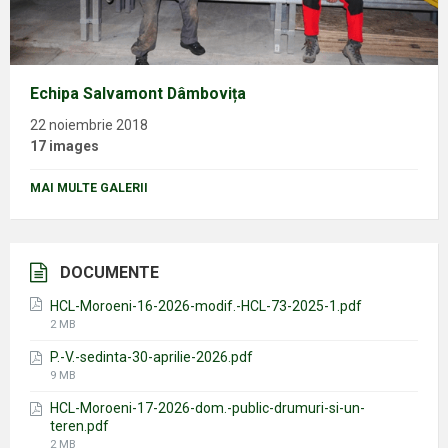
Echipa Salvamont Dâmbovița
22 noiembrie 2018
17 images
MAI MULTE GALERII
DOCUMENTE
HCL-Moroeni-16-2026-modif.-HCL-73-2025-1.pdf
File
2 MB
size:
P.-V.-sedinta-30-aprilie-2026.pdf
File
9 MB
size:
HCL-Moroeni-17-2026-dom.-public-drumuri-si-un-
teren.pdf
File
2 MB