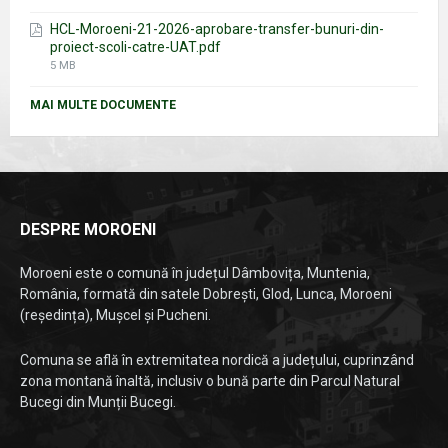
size:
HCL-Moroeni-21-2026-aprobare-transfer-bunuri-din-
proiect-scoli-catre-UAT.pdf
File
5 MB
size:
MAI MULTE DOCUMENTE
DESPRE MOROENI
Moroeni este o comună în județul Dâmbovița, Muntenia,
România, formată din satele Dobrești, Glod, Lunca, Moroeni
(reședința), Mușcel și Pucheni.
Comuna se află în extremitatea nordică a județului, cuprinzând
zona montană înaltă, inclusiv o bună parte din Parcul Natural
Bucegi din Munții Bucegi.