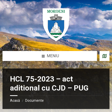
Sari
Salt
Salt
Salt
la
la
la
la
conținut
bara
bara
subsol
laterală
laterală
stângă
dreaptă
MENIU
HCL 75-2023 – act
aditional cu CJD – PUG
Acasă
Documente
/