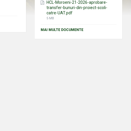
HCL-Moroeni-21-2026-aprobare-
a
transfer-bunuri-din-proiect-scoli-
:
catre-UAT.pdf
File
5 MB
size:
MAI MULTE DOCUMENTE