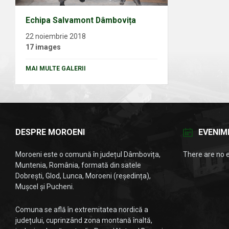
Echipa Salvamont Dâmbovița
22 noiembrie 2018
17 images
MAI MULTE GALERII
DESPRE MOROENI
EVENIM
Moroeni este o comună în județul Dâmbovița,
There are no 
Muntenia, România, formată din satele
Dobrești, Glod, Lunca, Moroeni (reședința),
Mușcel și Pucheni.
Comuna se află în extremitatea nordică a
județului, cuprinzând zona montană înaltă,