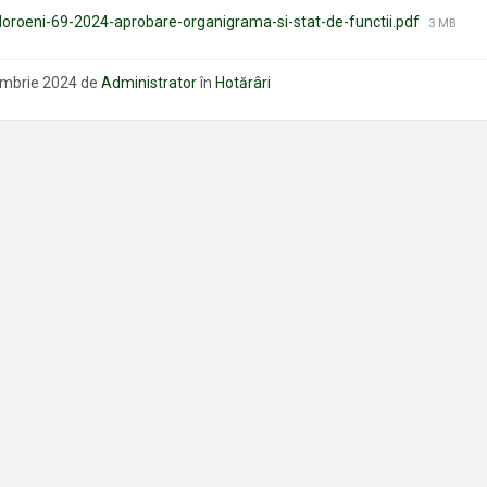
Mărime
oroeni-69-2024-aprobare-organigrama-si-stat-de-functii.pdf
3 MB
fișierului
ombrie 2024
de
Administrator
în
Hotărâri