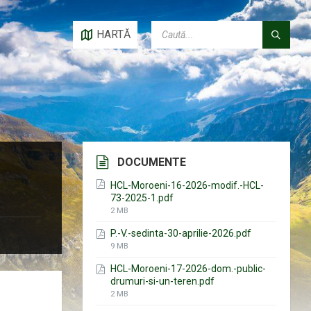
CAUTĂ:
HARTĂ
DOCUMENTE
HCL-Moroeni-16-2026-modif.-HCL-
73-2025-1.pdf
File
2 MB
size:
P.-V.-sedinta-30-aprilie-2026.pdf
File
9 MB
size:
HCL-Moroeni-17-2026-dom.-public-
drumuri-si-un-teren.pdf
File
2 MB
size: