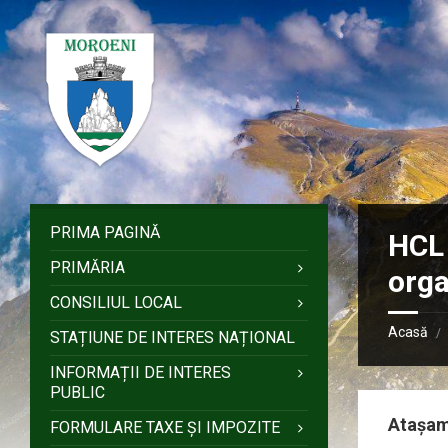
Sari
Salt
Salt
Salt
la
la
la
la
conținut
bara
bara
subsol
laterală
laterală
stângă
dreaptă
PRIMA PAGINĂ
HCL
PRIMĂRIA
orga
CONSILIUL LOCAL
Acasă
/
STAȚIUNE DE INTERES NAȚIONAL
INFORMAȚII DE INTERES
PUBLIC
Atașa
FORMULARE TAXE ȘI IMPOZITE