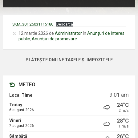
SKM_301i26031115180
Descarcă
12 martie 2026
de
Administrator
în
Anunțuri de interes
public
,
Anunțuri de promovare
PLĂTEȘTE ONLINE TAXELE ȘI IMPOZITELE
METEO
9:01 am
Local Time
24°C
Today
6 august 2026
2 m/s
28°C
Vineri
7 august 2026
1 m/s
26°C
Sâmbătă