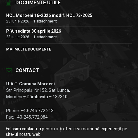
DOCUMENTE UTILE
HCL Moroeni 16-2026 modif. HCL 73-2025
23 iunie 2026
1 attachment
P. V. sedinta 30 aprilie 2026
23 iunie 2026
1 attachment
MAI MULTE DOCUMENTE
CONTACT
U.A.T. Comuna Moroeni
Str. Principală, Nr.152, Sat. Lunca,
Moroeni – Dâmbovița – 137310
Phone: +40-245.772.213
Fax: +40-245.772.084
Email:
registratura@primariamoroeni.ro
Folosim cookie-uri pentru a-ți oferi cea mai bună experiență pe
site-ul nostru web.
Facebook
Instagram
LinkedIn