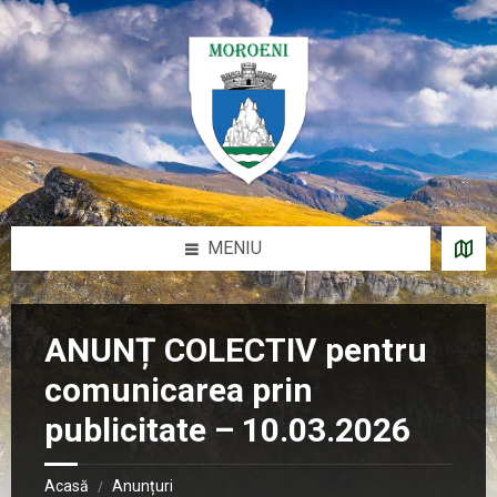
Sari
Salt
Salt
Salt
la
la
la
la
conținut
bara
bara
subsol
laterală
laterală
stângă
dreaptă
MENIU
ANUNȚ COLECTIV pentru
comunicarea prin
publicitate – 10.03.2026
Acasă
Anunțuri
/