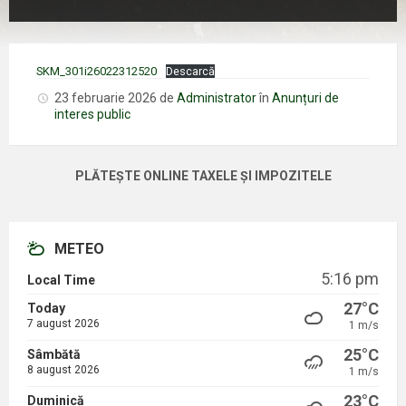
SKM_301i26022312520
Descarcă
23 februarie 2026
de
Administrator
în
Anunțuri de
interes public
PLĂTEȘTE ONLINE TAXELE ȘI IMPOZITELE
METEO
5:16 pm
Local Time
27°C
Today
7 august 2026
1 m/s
25°C
Sâmbătă
8 august 2026
1 m/s
23°C
Duminică