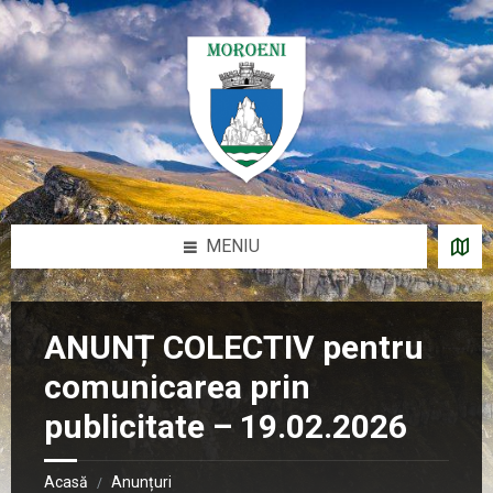
Sari
Salt
Salt
Salt
la
la
la
la
conținut
bara
bara
subsol
laterală
laterală
stângă
dreaptă
MENIU
ANUNȚ COLECTIV pentru
comunicarea prin
publicitate – 19.02.2026
Acasă
Anunțuri
/