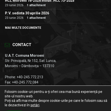
HCL Moroeni 16-2026 modif. HCL 73-2025
23 iunie 2026
1 attachment
P. V. sedinta 30 aprilie 2026
23 iunie 2026
1 attachment
MAI MULTE DOCUMENTE
CONTACT
U.A.T. Comuna Moroeni
Str. Principală, Nr.152, Sat. Lunca,
Moroeni – Dâmbovița – 137310
Phone: +40-245.772.213
Fax: +40-245.772.084
Email:
registratura@primariamoroeni.ro
Folosim cookie-uri pentru a-ți oferi cea mai bună experiență pe
site-ul nostru web.
Facebook
Instagram
LinkedIn
Poți să afli mai multe despre cookie-urile pe care le folosim sau să
le dezactivezi în
setări
.
© 2026 Primăria Moroeni