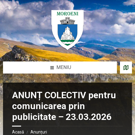
Sari
Salt
Salt
Salt
la
la
la
la
conținut
bara
bara
subsol
laterală
laterală
stângă
dreaptă
MENIU
ANUNȚ COLECTIV pentru
comunicarea prin
publicitate – 23.03.2026
Acasă
Anunțuri
/