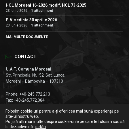
HCL Moroeni 16-2026 modif. HCL 73-2025
23 iunie 2026
1 attachment
P. V. sedinta 30 aprilie 2026
23 iunie 2026
1 attachment
MAI MULTE DOCUMENTE
CONTACT
U.A.T. Comuna Moroeni
Str. Principală, Nr.152, Sat. Lunca,
Moroeni – Dâmbovița – 137310
Phone: +40-245.772.213
Fax: +40-245.772.084
Email:
registratura@primariamoroeni.ro
Folosim cookie-uri pentru a-ți oferi cea mai bună experiență pe
site-ul nostru web.
Facebook
Instagram
LinkedIn
Poți să afli mai multe despre cookie-urile pe care le folosim sau să
le dezactivezi în
setări
.