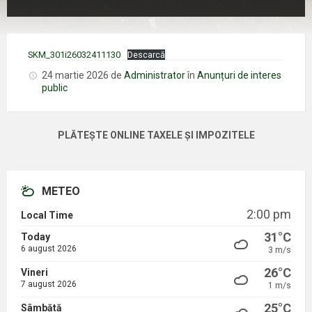
SKM_301i26032411130
Descarcă
24 martie 2026
de
Administrator
în
Anunțuri de interes
public
PLĂTEȘTE ONLINE TAXELE ȘI IMPOZITELE
METEO
2:00 pm
Local Time
31°C
Today
6 august 2026
3 m/s
26°C
Vineri
7 august 2026
1 m/s
25°C
Sâmbătă