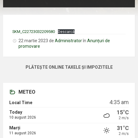
SKM_C22723032209580
Descarcă
22 martie 2023
de
Administrator
în
Anunțuri de
promovare
PLĂTEȘTE ONLINE TAXELE ȘI IMPOZITELE
METEO
4:35 am
Local Time
15°C
Today
10 august 2026
2 m/s
31°C
Marți
11 august 2026
2 m/s