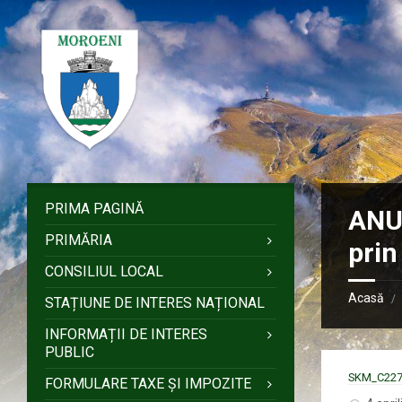
Sari
Salt
Salt
Salt
la
la
la
la
conținut
bara
bara
subsol
laterală
laterală
stângă
dreaptă
PRIMA PAGINĂ
ANU
PRIMĂRIA
prin
CONSILIUL LOCAL
Acasă
/
STAȚIUNE DE INTERES NAȚIONAL
INFORMAȚII DE INTERES
PUBLIC
SKM_C227
FORMULARE TAXE ȘI IMPOZITE