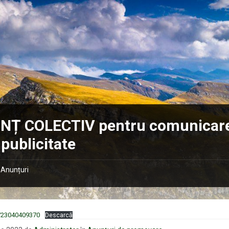
NȚ COLECTIV pentru comunicar
 publicitate
Anunțuri
23040409370
Descarcă