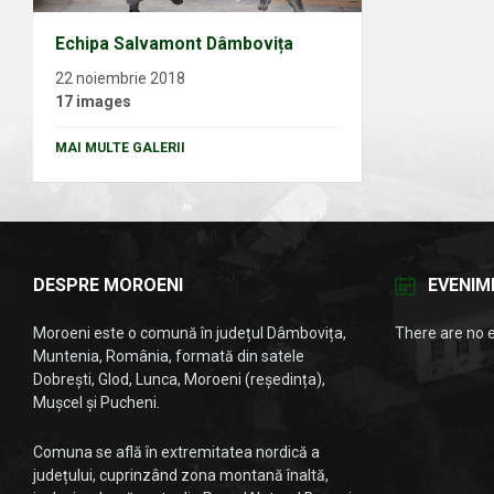
Echipa Salvamont Dâmbovița
22 noiembrie 2018
17 images
MAI MULTE GALERII
DESPRE MOROENI
EVENIM
Moroeni este o comună în județul Dâmbovița,
There are no 
Muntenia, România, formată din satele
Dobrești, Glod, Lunca, Moroeni (reședința),
Mușcel și Pucheni.
Comuna se află în extremitatea nordică a
județului, cuprinzând zona montană înaltă,