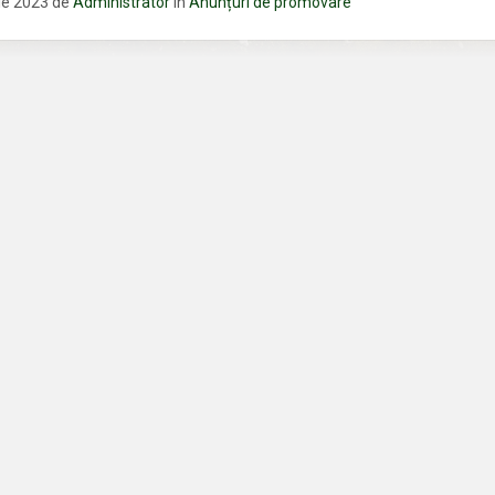
lie 2023
de
Administrator
în
Anunțuri de promovare