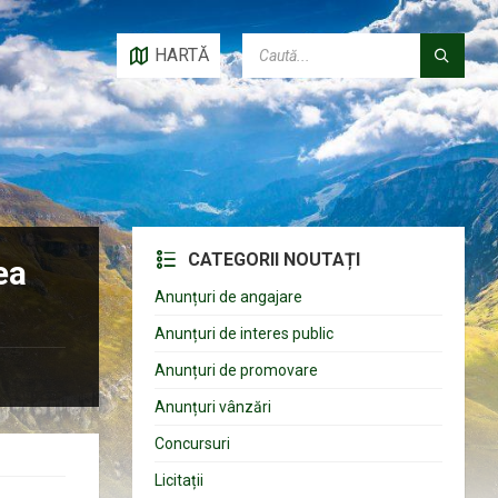
CAUTĂ:
HARTĂ
CATEGORII NOUTAȚI
ea
Anunțuri de angajare
Anunțuri de interes public
Anunțuri de promovare
Anunțuri vânzări
Concursuri
Licitații