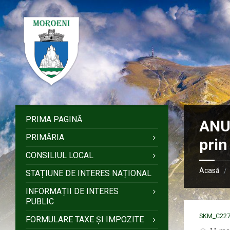
Sari
Salt
Salt
Salt
la
la
la
la
conținut
bara
bara
subsol
laterală
laterală
stângă
dreaptă
PRIMA PAGINĂ
ANU
PRIMĂRIA
prin
CONSILIUL LOCAL
Acasă
/
STAȚIUNE DE INTERES NAȚIONAL
INFORMAȚII DE INTERES
PUBLIC
SKM_C227
FORMULARE TAXE ȘI IMPOZITE