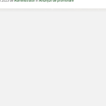
i 2023
de
Administrator
în
Anunțuri de promovare