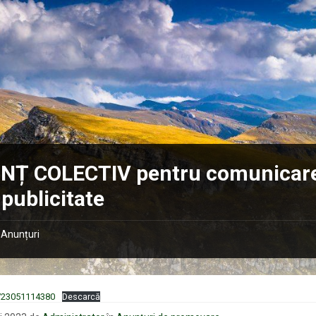
NȚ COLECTIV pentru comunicar
 publicitate
Anunțuri
23051114380
Descarcă