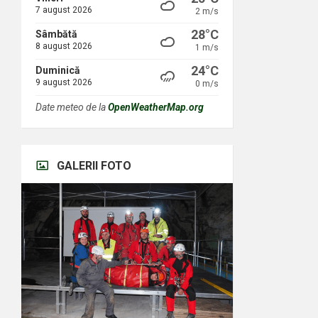
7 august 2026
2 m/s
28°C
Sâmbătă
8 august 2026
1 m/s
24°C
Duminică
9 august 2026
0 m/s
Date meteo de la
OpenWeatherMap.org
GALERII FOTO