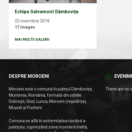
Echipa Salvamont Dâmbovița
22 noiembrie 2018
17 images
MAI MULTE GALERII
DESPRE MOROENI
EVENIM
Moroeni este o comună în județul Dâmbovița,
There are no 
Muntenia, România, formată din satele
Dobrești, Glod, Lunca, Moroeni (reședința),
Mușcel și Pucheni.
Comuna se află în extremitatea nordică a
județului, cuprinzând zona montană înaltă,