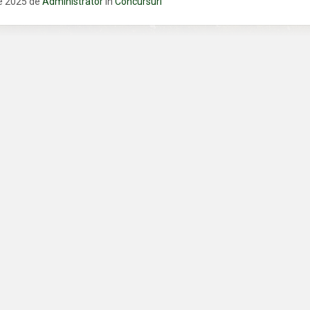
ie 2025
de
Administrator
în
Concursuri