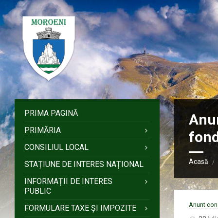
Sari
Salt
Salt
Salt
la
la
la
la
conținut
bara
bara
subsol
laterală
laterală
stângă
dreaptă
PRIMA PAGINĂ
Anun
PRIMĂRIA
fond
CONSILIUL LOCAL
Acasă
/
STAȚIUNE DE INTERES NAȚIONAL
INFORMAȚII DE INTERES
PUBLIC
Anunt conc
FORMULARE TAXE ȘI IMPOZITE