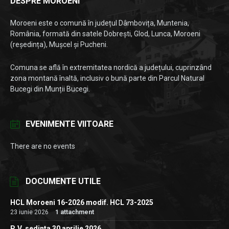
DESPRE MOROENI
Moroeni este o comună în județul Dâmbovița, Muntenia,
România, formată din satele Dobrești, Glod, Lunca, Moroeni
(reședința), Mușcel și Pucheni.
Comuna se află în extremitatea nordică a județului, cuprinzând
zona montană înaltă, inclusiv o bună parte din Parcul Natural
Bucegi din Munții Bucegi.
EVENIMENTE VIITOARE
There are no events
DOCUMENTE UTILE
HCL Moroeni 16-2026 modif. HCL 73-2025
23 iunie 2026
1 attachment
P. V. sedinta 30 aprilie 2026