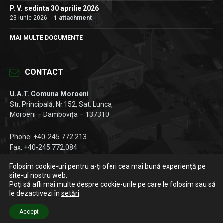
P. V. sedinta 30 aprilie 2026
23 iunie 2026
1 attachment
MAI MULTE DOCUMENTE
CONTACT
U.A.T. Comuna Moroeni
Str. Principală, Nr.152, Sat. Lunca,
Moroeni – Dâmbovița – 137310
Phone: +40-245.772.213
Fax: +40-245.772.084
Email:
registratura@primariamoroeni.ro
Folosim cookie-uri pentru a-ți oferi cea mai bună experiență pe
site-ul nostru web.
Facebook
Instagram
LinkedIn
Poți să afli mai multe despre cookie-urile pe care le folosim sau să
le dezactivezi în
setări
.
© 2026 Primăria Moroeni
Accept