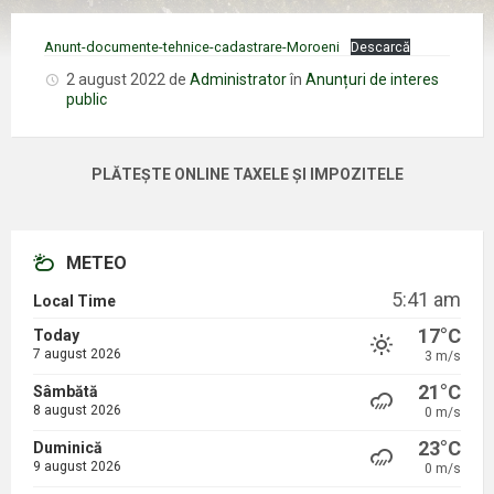
Anunt-documente-tehnice-cadastrare-Moroeni
Descarcă
2 august 2022
de
Administrator
în
Anunțuri de interes
public
PLĂTEȘTE ONLINE TAXELE ȘI IMPOZITELE
METEO
5:41 am
Local Time
17°C
Today
7 august 2026
3 m/s
21°C
Sâmbătă
8 august 2026
0 m/s
23°C
Duminică
9 august 2026
0 m/s