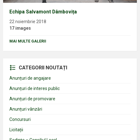
Echipa Salvamont Dâmbovița
22 noiembrie 2018
17 images
MAI MULTE GALERII
CATEGORII NOUTAȚI
Anunțuri de angajare
Anunțuri de interes public
Anunțuri de promovare
Anunțuri vânzări
Concursuri
Licitații
Sedințe – Consiliul Local