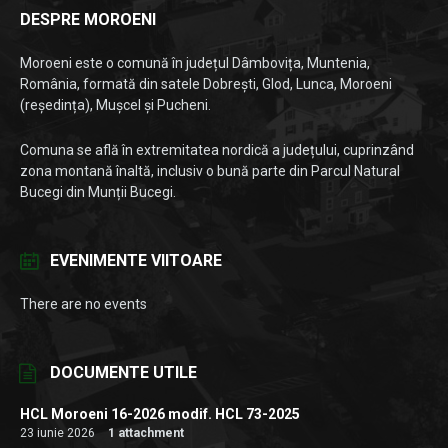
DESPRE MOROENI
Moroeni este o comună în județul Dâmbovița, Muntenia,
România, formată din satele Dobrești, Glod, Lunca, Moroeni
(reședința), Mușcel și Pucheni.
Comuna se află în extremitatea nordică a județului, cuprinzând
zona montană înaltă, inclusiv o bună parte din Parcul Natural
Bucegi din Munții Bucegi.
EVENIMENTE VIITOARE
There are no events
DOCUMENTE UTILE
HCL Moroeni 16-2026 modif. HCL 73-2025
23 iunie 2026
1 attachment