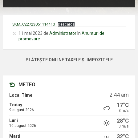
SKM_C22723051114410
Descarcă
11 mai 2023
de
Administrator
în
Anunțuri de
promovare
PLĂTEȘTE ONLINE TAXELE ȘI IMPOZITELE
METEO
2:44 am
Local Time
17°C
Today
9 august 2026
3 m/s
28°C
Luni
10 august 2026
3 m/s
32°C
Marți