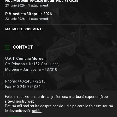
HCL Moroeni 16-2026 modif. HCL 73-2025
23 iunie 2026
1 attachment
P. V. sedinta 30 aprilie 2026
23 iunie 2026
1 attachment
MAI MULTE DOCUMENTE
CONTACT
U.A.T. Comuna Moroeni
Str. Principală, Nr.152, Sat. Lunca,
Moroeni – Dâmbovița – 137310
Phone: +40-245.772.213
Fax: +40-245.772.084
Email:
registratura@primariamoroeni.ro
Folosim cookie-uri pentru a-ți oferi cea mai bună experiență pe
site-ul nostru web.
Facebook
Instagram
LinkedIn
Poți să afli mai multe despre cookie-urile pe care le folosim sau să
le dezactivezi în
setări
.
© 2026 Primăria Moroeni