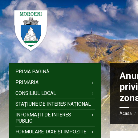
Sari
Salt
Salt
Salt
la
la
la
la
conținut
bara
bara
subsol
laterală
laterală
stângă
dreaptă
PRIMA PAGINĂ
Anun
PRIMĂRIA
priv
CONSILIUL LOCAL
zona
STAȚIUNE DE INTERES NAȚIONAL
Acasă
/
INFORMAȚII DE INTERES
PUBLIC
FORMULARE TAXE ȘI IMPOZITE