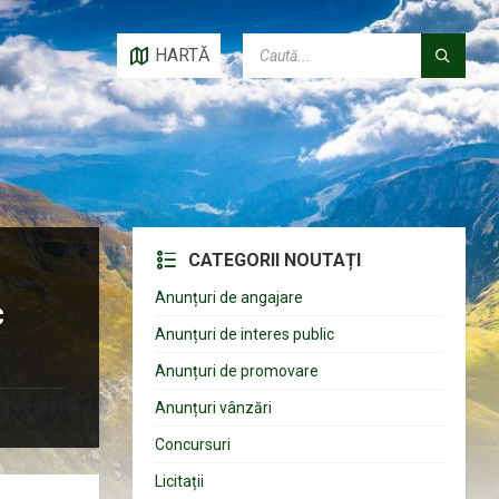
CAUTĂ:
HARTĂ
CATEGORII NOUTAȚI
Anunțuri de angajare
c
Anunțuri de interes public
Anunțuri de promovare
Anunțuri vânzări
Concursuri
Licitații