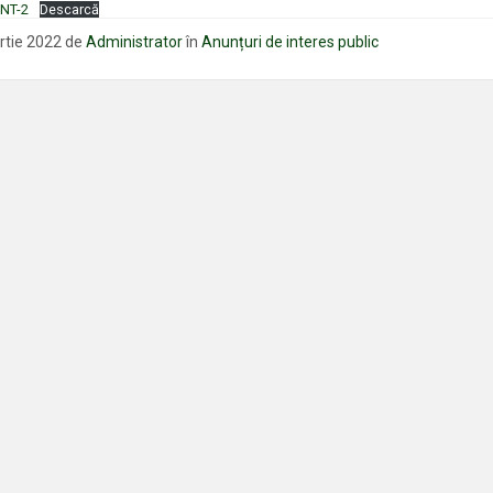
NT-2
Descarcă
rtie 2022
de
Administrator
în
Anunțuri de interes public