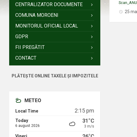
Scan_ANU
CENTRALIZATOR DOCUMENTE
25 ma
COMUNA MOROENI
MONITORUL OFICIAL LOCAL
GDPR
FII PREGĂTIT
CONTACT
PLĂTEȘTE ONLINE TAXELE ȘI IMPOZITELE
METEO
2:15 pm
Local Time
31°C
Today
6 august 2026
3 m/s
26°C
Vineri