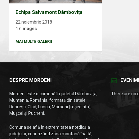
Echipa Salvamont Dâmbovița
22 noiembrie 2018
17 images
MAI MULTE GALERII
DESPRE MOROENI
EVENIM
Moroeni este o comună în județul Dâmbovița,
There are no 
Muntenia, România, formată din satele
Dobrești, Glod, Lunca, Moroeni (reședința),
Mușcel și Pucheni.
Comuna se află în extremitatea nordică a
județului, cuprinzând zona montană înaltă,