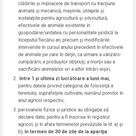
clădirile şi mijloacele de transport cu tracţiune
animală şi mecanică, maşinile, utilajele şi
instalaţiile pentru agricultură şi silvicultură,
efectivele de animale existente în
gospodărie/unitatea cu personalitate juridică la
începutul fiecărui an, precum şi modificările
intervenite în cursul anului precedent în efectivele
de animale pe care le deţin, ca urmare a vânzării-
cumpărării, a produşilor obţinuţi, a morţii sau a
sacrificării animalelor ori a altor intrări-ieşiri;
între 1 şi ultima zi lucrătoare a lunii mai,
pentru datele privind categoria de folosinţă a
terenului, suprafeţele cultivate, numărul pomilor în
anul agricol respectiv;
persoanele fizice şi juridice au obligaţia să
declare date, pentru a fi înscrise în registrul
agricol, şi în afara termenelor prevăzute la lit. a) şi
b),
în termen de 30 de zile de la apariţia