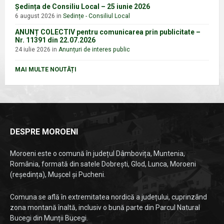
Ședința de Consiliu Local – 25 iunie 2026
6 august 2026
in
Sedințe - Consiliul Local
ANUNȚ COLECTIV pentru comunicarea prin publicitate –
Nr. 11391 din 22.07.2026
24 iulie 2026
in
Anunțuri de interes public
MAI MULTE NOUTĂȚI
DESPRE MOROENI
Moroeni este o comună în județul Dâmbovița, Muntenia,
România, formată din satele Dobrești, Glod, Lunca, Moroeni
(reședința), Mușcel și Pucheni.
Comuna se află în extremitatea nordică a județului, cuprinzând
zona montană înaltă, inclusiv o bună parte din Parcul Natural
Bucegi din Munții Bucegi.