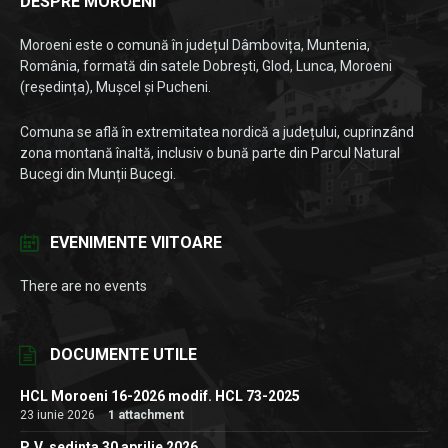
DESPRE MOROENI
Moroeni este o comună în județul Dâmbovița, Muntenia,
România, formată din satele Dobrești, Glod, Lunca, Moroeni
(reședința), Mușcel și Pucheni.
Comuna se află în extremitatea nordică a județului, cuprinzând
zona montană înaltă, inclusiv o bună parte din Parcul Natural
Bucegi din Munții Bucegi.
EVENIMENTE VIITOARE
There are no events
DOCUMENTE UTILE
HCL Moroeni 16-2026 modif. HCL 73-2025
23 iunie 2026
1 attachment
P. V. sedinta 30 aprilie 2026