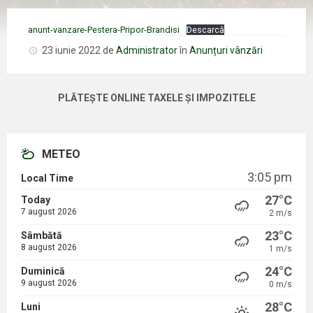
anunt-vanzare-Pestera-Pripor-Brandisi
Descarcă
23 iunie 2022
de
Administrator
în
Anunțuri vânzări
PLĂTEȘTE ONLINE TAXELE ȘI IMPOZITELE
METEO
3:05 pm
Local Time
27°C
Today
7 august 2026
2 m/s
23°C
Sâmbătă
8 august 2026
1 m/s
24°C
Duminică
9 august 2026
0 m/s
28°C
Luni