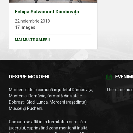
Echipa Salvamont Dâmbovița
22 noiembrie 2018
17 images
MAI MULTE GALERII
DESPRE MOROENI
EVENIM
Moroeni este o comună în județul Dâmbovița,
There are no 
Muntenia, România, formată din satele
Dobrești, Glod, Lunca, Moroeni (reședința),
Mușcel și Pucheni.
Comuna se află în extremitatea nordică a
județului, cuprinzând zona montană înaltă,