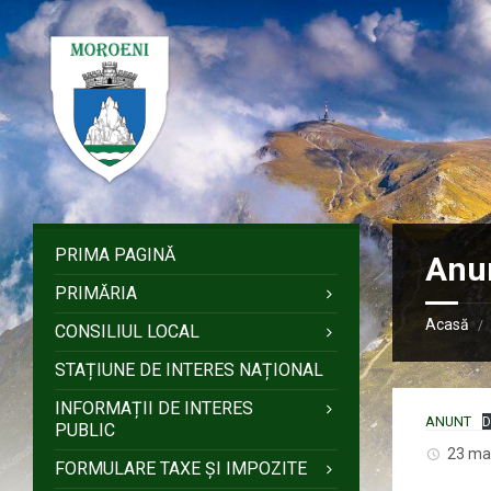
Sari
Salt
Salt
Salt
la
la
la
la
conținut
bara
bara
subsol
laterală
laterală
stângă
dreaptă
PRIMA PAGINĂ
Anun
PRIMĂRIA
Acasă
/
CONSILIUL LOCAL
STAȚIUNE DE INTERES NAȚIONAL
INFORMAȚII DE INTERES
ANUNT
D
PUBLIC
23 ma
FORMULARE TAXE ȘI IMPOZITE