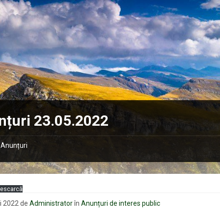
țuri 23.05.2022
Anunțuri
escarcă
i 2022
de
Administrator
în
Anunțuri de interes public