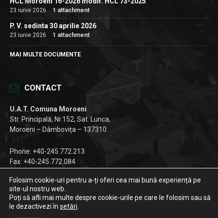
HCL Moroeni 16-2026 modif. HCL 73-2025
23 iunie 2026
1 attachment
P. V. sedinta 30 aprilie 2026
23 iunie 2026
1 attachment
MAI MULTE DOCUMENTE
CONTACT
U.A.T. Comuna Moroeni
Str. Principală, Nr.152, Sat. Lunca,
Moroeni – Dâmbovița – 137310
Phone: +40-245.772.213
Fax: +40-245.772.084
Email:
registratura@primariamoroeni.ro
Folosim cookie-uri pentru a-ți oferi cea mai bună experiență pe
site-ul nostru web.
Facebook
Instagram
LinkedIn
Poți să afli mai multe despre cookie-urile pe care le folosim sau să
le dezactivezi în
setări
.
© 2026 Primăria Moroeni