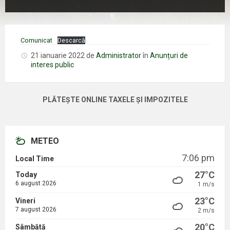
Comunicat
Descarcă
21 ianuarie 2022
de
Administrator
în
Anunțuri de
interes public
PLĂTEȘTE ONLINE TAXELE ȘI IMPOZITELE
METEO
7:06 pm
Local Time
27°C
Today
6 august 2026
1 m/s
23°C
Vineri
7 august 2026
2 m/s
20°C
Sâmbătă