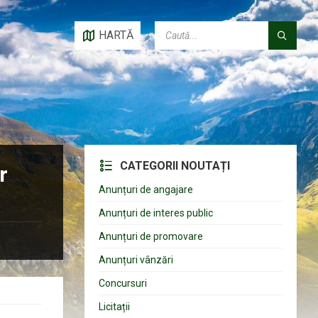
CAUTĂ:
HARTĂ
CATEGORII NOUTAȚI
r
Anunțuri de angajare
Anunțuri de interes public
Anunțuri de promovare
Anunțuri vânzări
Concursuri
Licitații