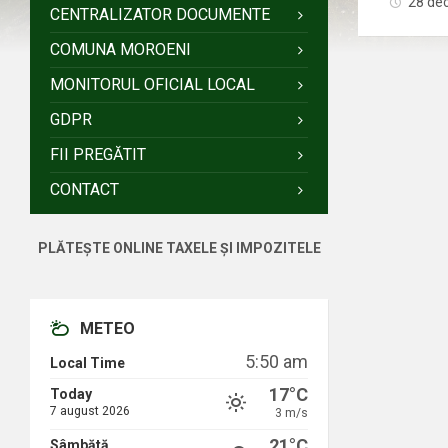
28 de
CENTRALIZATOR DOCUMENTE
COMUNA MOROENI
MONITORUL OFICIAL LOCAL
GDPR
FII PREGĂTIT
CONTACT
PLĂTEȘTE ONLINE TAXELE ȘI IMPOZITELE
METEO
5:50 am
Local Time
17°C
Today
7 august 2026
3 m/s
21°C
Sâmbătă