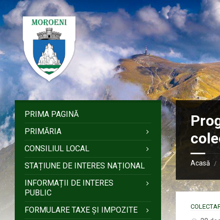
Sari
Salt
Salt
Salt
la
la
la
la
conținut
bara
bara
subsol
laterală
laterală
stângă
dreaptă
PRIMA PAGINĂ
Prog
PRIMĂRIA
cole
CONSILIUL LOCAL
Acasă
/
STAȚIUNE DE INTERES NAȚIONAL
INFORMAȚII DE INTERES
PUBLIC
COLECTAR
FORMULARE TAXE ȘI IMPOZITE