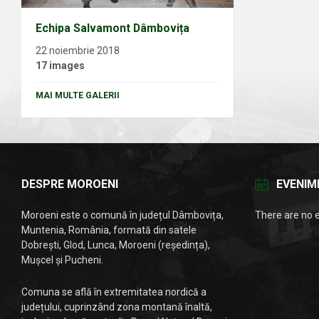
Echipa Salvamont Dâmbovița
22 noiembrie 2018
17 images
MAI MULTE GALERII
DESPRE MOROENI
EVENIM
Moroeni este o comună în județul Dâmbovița,
There are no 
Muntenia, România, formată din satele
Dobrești, Glod, Lunca, Moroeni (reședința),
Mușcel și Pucheni.
Comuna se află în extremitatea nordică a
județului, cuprinzând zona montană înaltă,