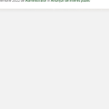
cembrie 2022
de
Administrator
în
Anunțuri de interes public