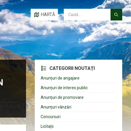
CAUTĂ:
HARTĂ
CATEGORII NOUTAȚI
Anunțuri de angajare
N
Anunțuri de interes public
Anunțuri de promovare
Anunțuri vânzări
Concursuri
Licitații