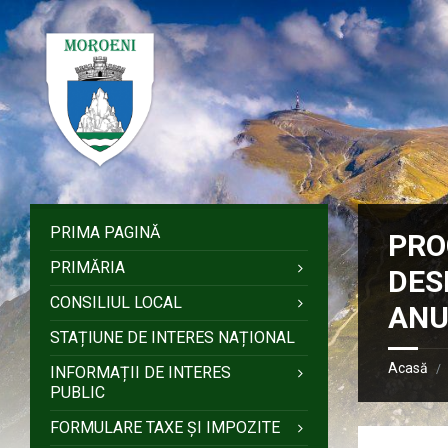
Sari
Salt
Salt
Salt
la
la
la
la
conținut
bara
bara
subsol
laterală
laterală
stângă
dreaptă
PRIMA PAGINĂ
PRO
PRIMĂRIA
DES
CONSILIUL LOCAL
ANU
STAȚIUNE DE INTERES NAȚIONAL
Acasă
/
INFORMAȚII DE INTERES
PUBLIC
FORMULARE TAXE ȘI IMPOZITE