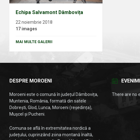
Echipa Salvamont Dâmbovița
22 noiembrie 2018
17 images
MAI MULTE GALERII
DESPRE MOROENI
EVENIM
Moroeni este o comună în județul Dâmbovița,
There are no 
Muntenia, România, formată din satele
Dobrești, Glod, Lunca, Moroeni (reședința),
Mușcel și Pucheni.
Comuna se află în extremitatea nordică a
județului, cuprinzând zona montană înaltă,