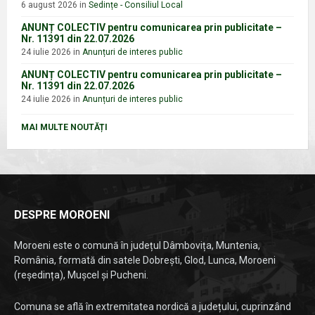
6 august 2026
in
Sedințe - Consiliul Local
ANUNȚ COLECTIV pentru comunicarea prin publicitate –
Nr. 11391 din 22.07.2026
24 iulie 2026
in
Anunțuri de interes public
ANUNȚ COLECTIV pentru comunicarea prin publicitate –
Nr. 11391 din 22.07.2026
24 iulie 2026
in
Anunțuri de interes public
MAI MULTE NOUTĂȚI
DESPRE MOROENI
Moroeni este o comună în județul Dâmbovița, Muntenia,
România, formată din satele Dobrești, Glod, Lunca, Moroeni
(reședința), Mușcel și Pucheni.
Comuna se află în extremitatea nordică a județului, cuprinzând