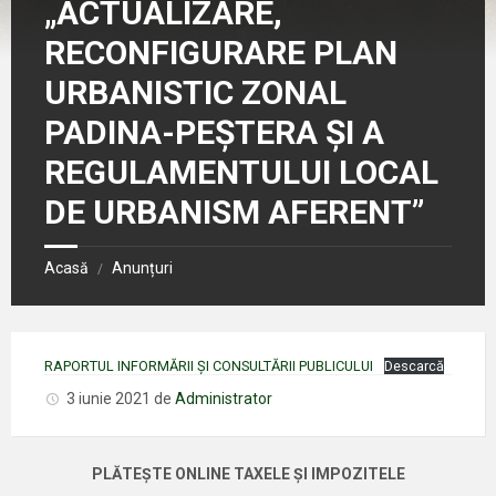
„ACTUALIZARE,
RECONFIGURARE PLAN
URBANISTIC ZONAL
PADINA-PEŞTERA ŞI A
REGULAMENTULUI LOCAL
DE URBANISM AFERENT”
Acasă
Anunțuri
/
RAPORTUL INFORMĂRII ŞI CONSULTĂRII PUBLICULUI
Descarcă
3 iunie 2021
de
Administrator
PLĂTEȘTE ONLINE TAXELE ȘI IMPOZITELE