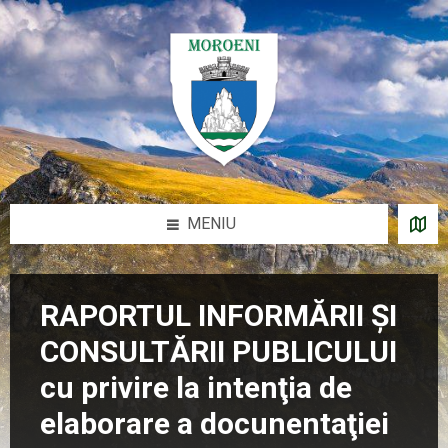
Sari
Salt
Salt
Salt
la
la
la
la
conținut
bara
bara
subsol
laterală
laterală
stângă
dreaptă
MENIU
RAPORTUL INFORMĂRII ŞI
CONSULTĂRII PUBLICULUI
cu privire la intenţia de
elaborare a docunentaţiei