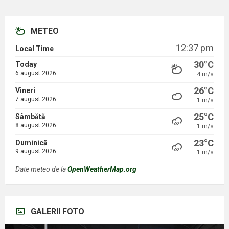
METEO
12:37 pm
Local Time
30°C
Today
6 august 2026
4 m/s
26°C
Vineri
7 august 2026
1 m/s
25°C
Sâmbătă
8 august 2026
1 m/s
23°C
Duminică
9 august 2026
1 m/s
Date meteo de la
OpenWeatherMap.org
GALERII FOTO