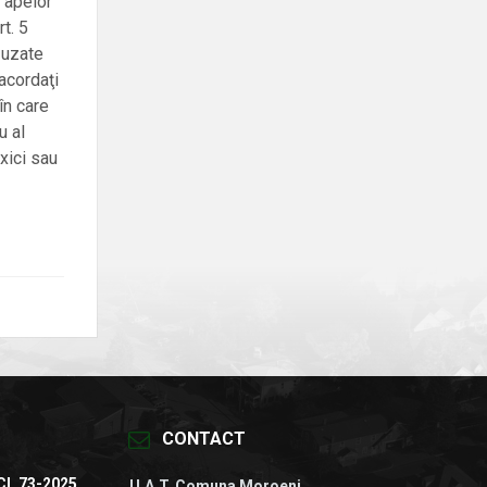
 apelor
t. 5
 uzate
racordaţi
în care
u al
xici sau
CONTACT
CL 73-2025
U.A.T. Comuna Moroeni