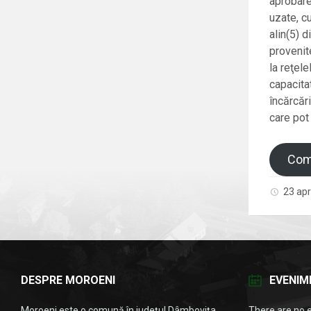
aprobare
uzate, c
alin(5) 
provenite
la reţel
capacita
încărcăr
care pot
Com
23 apr
DESPRE MOROENI
EVENIM
Moroeni este o comună în județul Dâmbovița,
There are no 