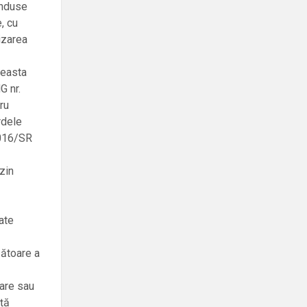
ânduse
e, cu
izarea
ceasta
G nr.
ru
rdele
2016/SR
zin
ate
zătoare a
tare sau
ață