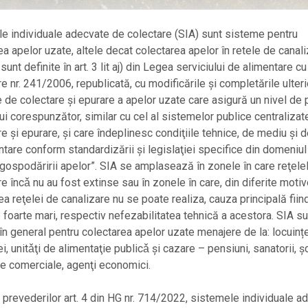
e individuale adecvate de colectare (SIA) sunt sisteme pentru
ea apelor uzate, altele decat colectarea apelor în retele de canali
unt definite în art. 3 lit aj) din Legea serviciului de alimentare cu
re nr. 241/2006, republicată, cu modificările și completările ulteri
 de colectare şi epurare a apelor uzate care asigură un nivel de 
ui corespunzător, similar cu cel al sistemelor publice centralizat
re şi epurare, şi care îndeplinesc condiţiile tehnice, de mediu şi 
tare conform standardizării şi legislaţiei specifice din domeniul
 gospodăririi apelor”. SIA se amplasează în zonele în care reţele
re încǎ nu au fost extinse sau în zonele în care, din diferite motiv
ea reţelei de canalizare nu se poate realiza, cauza principală fiin
e foarte mari, respectiv nefezabilitatea tehnică a acestora. SIA su
 în general pentru colectarea apelor uzate menajere de la: locuinț
i, unitǎţi de alimentaţie publicǎ şi cazare – pensiuni, sanatorii, şc
 comerciale, agenţi economici.
prevederilor art. 4 din HG nr. 714/2022, sistemele individuale a