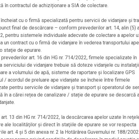
ă în contractul de achiziționare a SIA de colectare.
 încheiat cu o firmă specializată pentru servicii de vidanjare și tr
punct final de descărcare – conform prevederilor art. 14, alin (5) a
, pentru sistemele individuale adecvate de colectare a apelor 
ia un contract cu o firmă de vidanjare în vederea transportului ape
 o staţie de epurare.
prevederilor art. 16 din HG nr. 714/2022, firmele specializate în
a serviciului de vidanjare trebuie să doteze vidanjele cu instalaţi
are a volumului de apă, sisteme de raportare şi localizare GPS
ul / acordul de preluare ape vidanjate se încheie între firmele
zate pentru servicile de vidanjare și transport și operatorul de ser
ă în a cărei rețea de canalizare / stație de epurare se descarcă 
danjate.
art. 13 din HG nr. 714/2022, la descărcarea apelor uzate în reţel
e ale localităţilor şi direct în staţiile de epurare se vor respecta
ile art. 4 şi 5 din anexa nr. 2 la Hotărârea Guvernului nr. 188/200