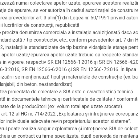
lizează numai colectarea apelor uzate, epurarea acestora realiz
aţie de epurare, se vor autoriza în cadrul autorizaţiei de construir
rea prevederilor art. 3 alin(1) din Legea nr. 50/1991 privind autor
i lucrărilor de construcţii, republicată
 preciza denumirea comercială a instalație achiziționată dacă a
dardizată / tip constructiv, etc., conform prevederilor art. 7 din H
, instalaţiile standardizate de tip bazine vidanjabile etanşe pent
 apelor uzate/epurarea apelor uzate trebuie să respecte standa
e în vigoare, respectiv SR EN 12566-1:2016 şi SR EN 12566-4:
6-3:2016, SR EN 12566-6:2016 şi SR EN 12566-7:2016. În lipsa
izaării se menționează tipul și materialele de construcție (ex. ba
danjabil, din beton, nestandardizat)
tea proiectată de colectare a SIA este o caracteristică tehnică
tă în documentele tehnice și certificatele de calitate / conformit
onate de la producători (ex. volum total ape uzate stocate).
art. 12 al HG nr. 714/2022 „Exploatarea şi întreţinerea corespun
or individuale adecvate revin proprietarului acestor sisteme”.
arul poate realiza singur exploatarea și întreținerea SIA de colec
cheia un contract cu firme specilizate, după perioada de menten