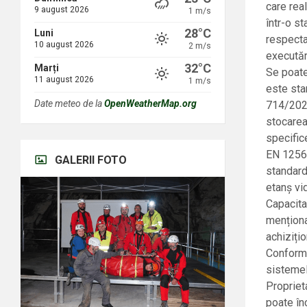
care rea
9 august 2026
1 m/s
într-o st
28°C
Luni
respecta
10 august 2026
2 m/s
executări
32°C
Marți
Se poate
11 august 2026
1 m/s
este stan
Date meteo de la
OpenWeatherMap.org
714/2022
stocarea
specific
EN 1256
GALERII FOTO
standard
etanș vi
Capacita
menționa
achiziți
Conform 
sistemel
Propriet
poate în