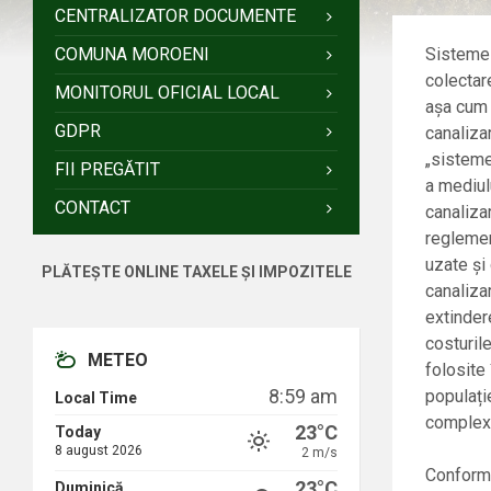
CENTRALIZATOR DOCUMENTE
COMUNA MOROENI
Sistemel
colectar
MONITORUL OFICIAL LOCAL
așa cum s
GDPR
canaliza
„sisteme
FII PREGĂTIT
a mediul
CONTACT
canaliza
reglemen
uzate şi
PLĂTEȘTE ONLINE TAXELE ȘI IMPOZITELE
canaliza
extinder
costuril
METEO
folosite
8:59 am
populație
Local Time
complexe
23°C
Today
8 august 2026
2 m/s
Conform 
23°C
Duminică