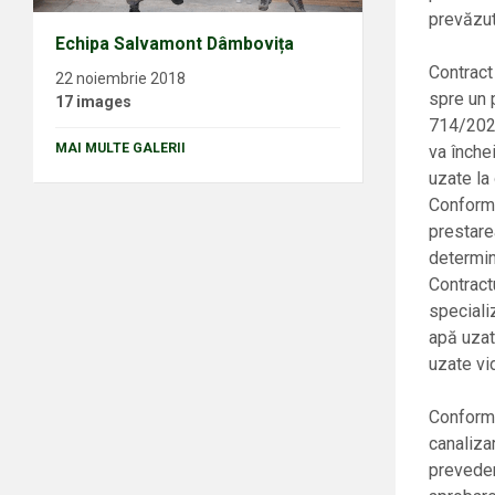
prevăzut
Echipa Salvamont Dâmbovița
Contract
22 noiembrie 2018
spre un 
17 images
714/2022
MAI MULTE GALERII
va înche
uzate la
Conform 
prestare
determin
Contract
speciali
apă uzat
uzate vi
Conform 
canalizar
preveder