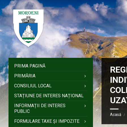
Sari
Salt
Salt
Salt
la
la
la
la
conținut
bara
bara
subsol
laterală
laterală
stângă
dreaptă
PRIMA PAGINĂ
REG
PRIMĂRIA
IND
CONSILIUL LOCAL
COL
STAȚIUNE DE INTERES NAȚIONAL
UZA
INFORMAȚII DE INTERES
PUBLIC
Acasă
/
FORMULARE TAXE ȘI IMPOZITE