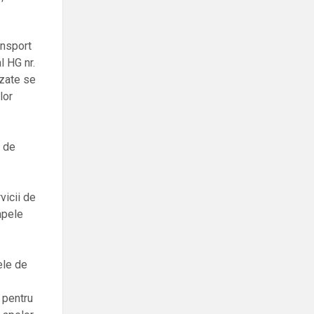
ansport
l HG nr.
uzate se
lor
i de
vicii de
apele
ele de
2 pentru