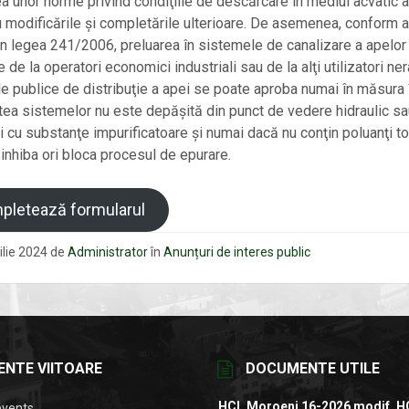
a unor norme privind condiţiile de descărcare în mediul acvatic a
u modificările şi completările ulterioare. De asemenea, conform ar
din legea 241/2006, preluarea în sistemele de canalizare a apelor
 de la operatori economici industriali sau de la alţi utilizatori ne
ele publice de distribuţie a apei se poate aproba numai în măsura 
tea sistemelor nu este depăşită din punct de vedere hidraulic sa
ii cu substanţe impurificatoare şi numai dacă nu conţin poluanţi to
 inhiba ori bloca procesul de epurare.
pletează formularul
ilie 2024
de
Administrator
în
Anunțuri de interes public
ENTE VIITOARE
DOCUMENTE UTILE
HCL Moroeni 16-2026 modif. H
events