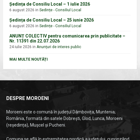
Ședința de Consiliu Local – 1 iulie 2026
6 august 2026
in
Sedințe - Consiliul Local
Ședința de Consiliu Local – 25 iunie 2026
6 august 2026
in
Sedințe - Consiliul Local
ANUNȚ COLECTIV pentru comunicarea prin publicitate –
Nr. 11391 din 22.07.2026
24 iulie 2026
in
Anunțuri de interes public
MAI MULTE NOUTĂȚI
DESPRE MOROENI
Moroeni este o comună în județul Dâmbovița, Muntenia,
România, formată din satele Dobrești, Glod, Lunca, Moroeni
(reședința), Mușcel și Pucheni.
Comuna se află în extremitatea nordică a județului, cuprinzând