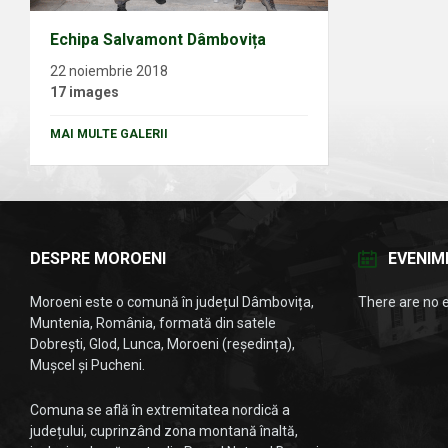
Echipa Salvamont Dâmbovița
22 noiembrie 2018
17 images
MAI MULTE GALERII
DESPRE MOROENI
EVENIM
Moroeni este o comună în județul Dâmbovița,
There are no 
Muntenia, România, formată din satele
Dobrești, Glod, Lunca, Moroeni (reședința),
Mușcel și Pucheni.
Comuna se află în extremitatea nordică a
județului, cuprinzând zona montană înaltă,