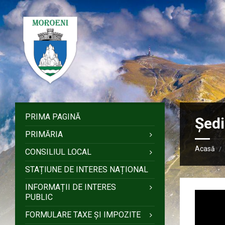
Sari
Salt
Salt
Salt
la
la
la
la
conținut
bara
bara
subsol
laterală
laterală
stângă
dreaptă
PRIMA PAGINĂ
Ședi
PRIMĂRIA
Acasă
/
CONSILIUL LOCAL
STAȚIUNE DE INTERES NAȚIONAL
INFORMAȚII DE INTERES
PUBLIC
FORMULARE TAXE ȘI IMPOZITE