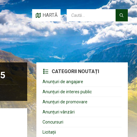
CAUTĂ:
HARTĂ
CATEGORII NOUTAȚI
25
Anunțuri de angajare
Anunțuri de interes public
Anunțuri de promovare
Anunțuri vânzări
Concursuri
Licitații