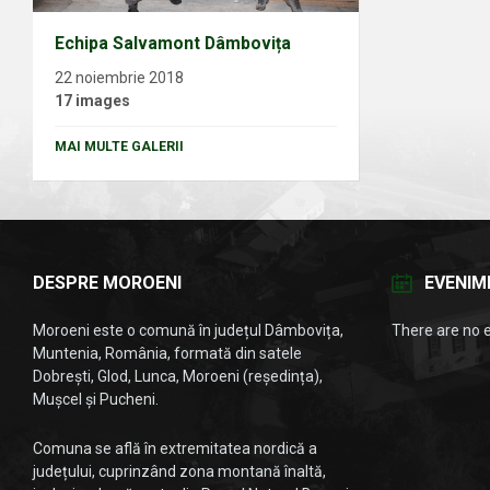
Echipa Salvamont Dâmbovița
22 noiembrie 2018
17 images
MAI MULTE GALERII
DESPRE MOROENI
EVENIM
Moroeni este o comună în județul Dâmbovița,
There are no 
Muntenia, România, formată din satele
Dobrești, Glod, Lunca, Moroeni (reședința),
Mușcel și Pucheni.
Comuna se află în extremitatea nordică a
județului, cuprinzând zona montană înaltă,