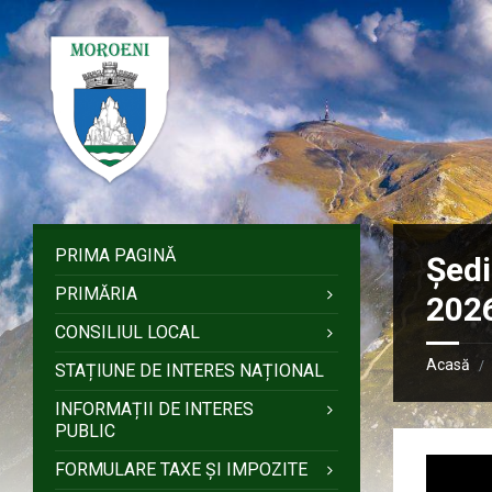
Sari
Salt
Salt
Salt
la
la
la
la
conținut
bara
bara
subsol
laterală
laterală
stângă
dreaptă
PRIMA PAGINĂ
Ședi
PRIMĂRIA
202
CONSILIUL LOCAL
Acasă
/
STAȚIUNE DE INTERES NAȚIONAL
INFORMAȚII DE INTERES
PUBLIC
FORMULARE TAXE ȘI IMPOZITE