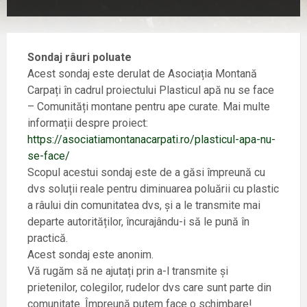
Sondaj râuri poluate
Acest sondaj este derulat de Asociația Montană
Carpați în cadrul proiectului Plasticul apă nu se face
– Comunități montane pentru ape curate. Mai multe
informații despre proiect:
https://asociatiamontanacarpati.ro/plasticul-apa-nu-
se-face/
Scopul acestui sondaj este de a găsi împreună cu
dvs soluții reale pentru diminuarea poluării cu plastic
a râului din comunitatea dvs, și a le transmite mai
departe autorităților, încurajându-i să le pună în
practică.
Acest sondaj este anonim.
Vă rugăm să ne ajutați prin a-l transmite și
prietenilor, colegilor, rudelor dvs care sunt parte din
comunitate. Împreună putem face o schimbare!