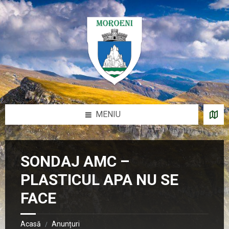
Sari
Salt
Salt
Salt
la
la
la
la
conținut
bara
bara
subsol
laterală
laterală
stângă
dreaptă
MENIU
SONDAJ AMC –
PLASTICUL APA NU SE
FACE
Acasă
Anunțuri
/