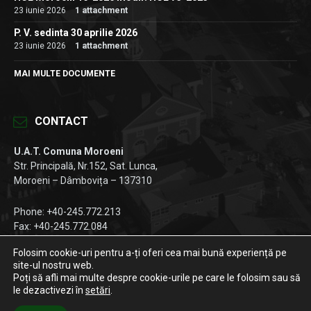
23 iunie 2026
1 attachment
P. V. sedinta 30 aprilie 2026
23 iunie 2026
1 attachment
MAI MULTE DOCUMENTE
CONTACT
U.A.T. Comuna Moroeni
Str. Principală, Nr.152, Sat. Lunca,
Moroeni – Dâmbovița – 137310
Phone: +40-245.772.213
Fax: +40-245.772.084
Email:
registratura@primariamoroeni.ro
Folosim cookie-uri pentru a-ți oferi cea mai bună experiență pe
site-ul nostru web.
Facebook
Instagram
LinkedIn
Poți să afli mai multe despre cookie-urile pe care le folosim sau să
le dezactivezi în
setări
.
© 2026 Primăria Moroeni