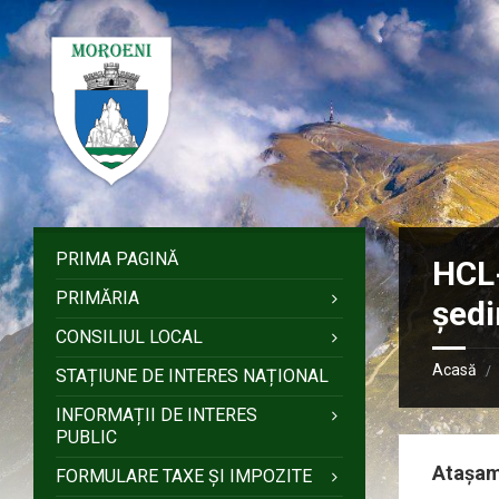
Sari
Salt
Salt
Salt
la
la
la
la
conținut
bara
bara
subsol
laterală
laterală
stângă
dreaptă
PRIMA PAGINĂ
HCL
PRIMĂRIA
ședi
CONSILIUL LOCAL
Acasă
/
STAȚIUNE DE INTERES NAȚIONAL
INFORMAȚII DE INTERES
PUBLIC
Atașa
FORMULARE TAXE ȘI IMPOZITE