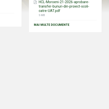
HCL-Moroeni-21-2026-aprobare-
transfer-bunuri-din-proiect-scoli-
catre-UAT.pdf
File
5 MB
size:
MAI MULTE DOCUMENTE