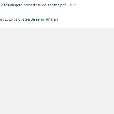
Mărimea
-2020-alegere-presedinte-de-sedinta.pdf
441 kB
fișierului:
ust 2020
de
Cîrstea Daniel
în
Hotărâri