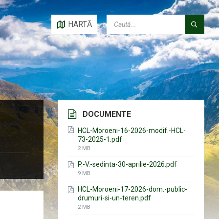
CAUTĂ:
HARTĂ
DOCUMENTE
HCL-Moroeni-16-2026-modif.-HCL-
73-2025-1.pdf
File
2 MB
size:
P.-V.-sedinta-30-aprilie-2026.pdf
File
9 MB
size:
HCL-Moroeni-17-2026-dom.-public-
drumuri-si-un-teren.pdf
File
2 MB
size: