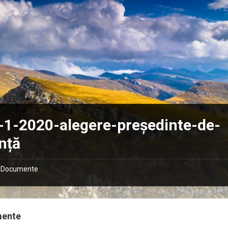
-1-2020-alegere-președinte-de-
nță
Documente
mente