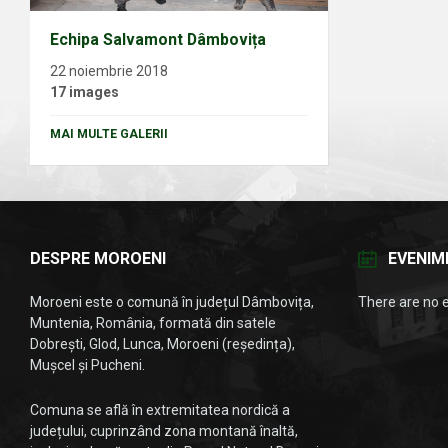
Echipa Salvamont Dâmbovița
22 noiembrie 2018
17 images
MAI MULTE GALERII
DESPRE MOROENI
EVENIM
Moroeni este o comună în județul Dâmbovița,
There are no 
Muntenia, România, formată din satele
Dobrești, Glod, Lunca, Moroeni (reședința),
Mușcel și Pucheni.
Comuna se află în extremitatea nordică a
județului, cuprinzând zona montană înaltă,