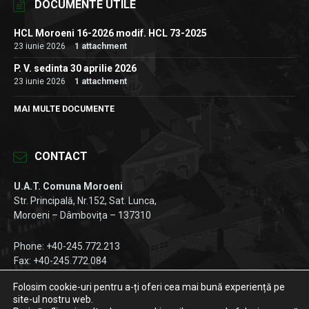
DOCUMENTE UTILE
HCL Moroeni 16-2026 modif. HCL 73-2025
23 iunie 2026
1 attachment
P. V. sedinta 30 aprilie 2026
23 iunie 2026
1 attachment
MAI MULTE DOCUMENTE
CONTACT
U.A.T. Comuna Moroeni
Str. Principală, Nr.152, Sat. Lunca,
Moroeni – Dâmbovița – 137310
Phone: +40-245.772.213
Fax: +40-245.772.084
Email:
registratura@primariamoroeni.ro
Folosim cookie-uri pentru a-ți oferi cea mai bună experiență pe
site-ul nostru web.
Facebook
Instagram
LinkedIn