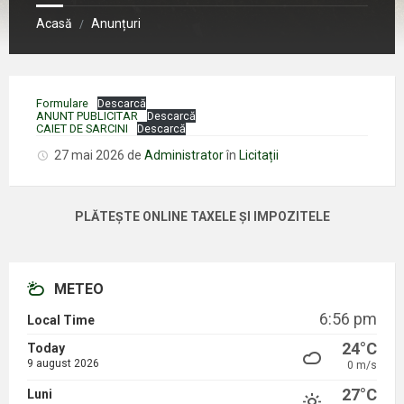
Acasă
Anunțuri
/
Formulare
Descarcă
ANUNT PUBLICITAR
Descarcă
CAIET DE SARCINI
Descarcă
27 mai 2026
de
Administrator
în
Licitații
PLĂTEȘTE ONLINE TAXELE ȘI IMPOZITELE
METEO
6:56 pm
Local Time
24°C
Today
9 august 2026
0 m/s
27°C
Luni