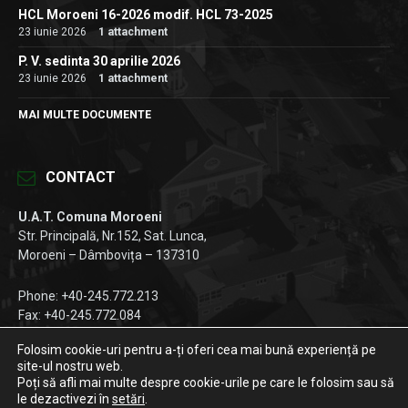
HCL Moroeni 16-2026 modif. HCL 73-2025
23 iunie 2026
1 attachment
P. V. sedinta 30 aprilie 2026
23 iunie 2026
1 attachment
MAI MULTE DOCUMENTE
CONTACT
U.A.T. Comuna Moroeni
Str. Principală, Nr.152, Sat. Lunca,
Moroeni – Dâmbovița – 137310
Phone: +40-245.772.213
Fax: +40-245.772.084
Email:
registratura@primariamoroeni.ro
Folosim cookie-uri pentru a-ți oferi cea mai bună experiență pe
site-ul nostru web.
Facebook
Instagram
LinkedIn
Poți să afli mai multe despre cookie-urile pe care le folosim sau să
le dezactivezi în
setări
.