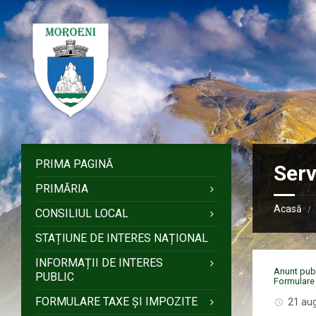
Sari
Salt
Salt
Salt
la
la
la
la
conținut
bara
bara
subsol
laterală
laterală
stângă
dreaptă
PRIMA PAGINĂ
Serv
PRIMĂRIA
Acasă
/
CONSILIUL LOCAL
STAȚIUNE DE INTERES NAȚIONAL
INFORMAȚII DE INTERES
Anunt publ
PUBLIC
Formulare 
FORMULARE TAXE ȘI IMPOZITE
21 au