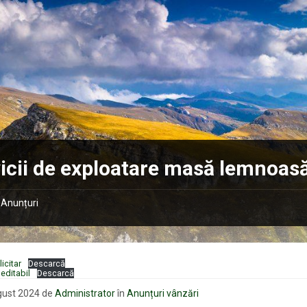
icii de exploatare masă lemnoas
Anunțuri
icitar
Descarcă
editabil
Descarcă
gust 2024
de
Administrator
în
Anunțuri vânzări