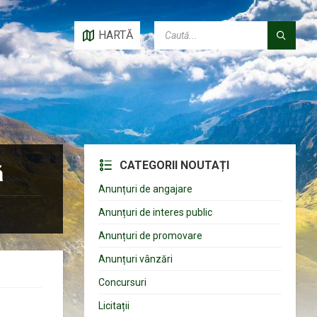
CAUTĂ:
HARTĂ
CATEGORII NOUTAȚI
ă
Anunțuri de angajare
Anunțuri de interes public
Anunțuri de promovare
Anunțuri vânzări
Concursuri
Licitații