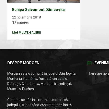
Echipa Salvamont Dâmbovița
22 noiembrie 2018
17 images
MAI MULTE GALERII
DESPRE MOROENI
EVENIM
Moroeni este o comună în județul Dâmbovița,
There are no 
Muntenia, România, formată din satele
Dobrești, Glod, Lunca, Moroeni (reședința),
Mușcel și Pucheni.
Comuna se află în extremitatea nordică a
județului, cuprinzând zona montană înaltă,