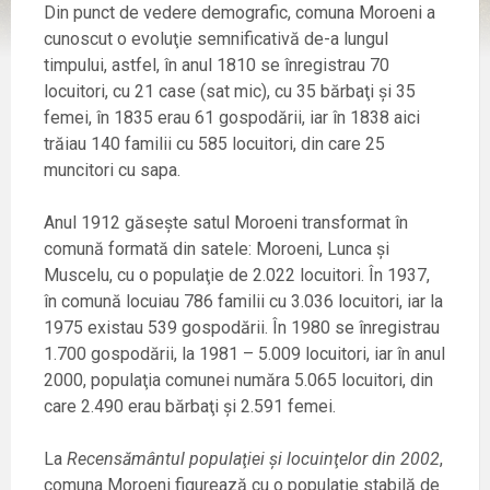
Din punct de vedere demografic, comuna Moroeni a
cunoscut o evoluţie semnificativă de-a lungul
timpului, astfel, în anul 1810 se înregistrau 70
locuitori, cu 21 case (sat mic), cu 35 bărbaţi şi 35
femei, în 1835 erau 61 gospodării, iar în 1838 aici
trăiau 140 familii cu 585 locuitori, din care 25
muncitori cu sapa.
Anul 1912 găseşte satul Moroeni transformat în
comună formată din satele: Moroeni, Lunca şi
Muscelu, cu o populaţie de 2.022 locuitori. În 1937,
în comună locuiau 786 familii cu 3.036 locuitori, iar la
1975 existau 539 gospodării. În 1980 se înregistrau
1.700 gospodării, la 1981 – 5.009 locuitori, iar în anul
2000, populaţia comunei număra 5.065 locuitori, din
care 2.490 erau bărbaţi şi 2.591 femei.
La
Recensământul populaţiei şi locuinţelor din 2002
,
comuna Moroeni figurează cu o populaţie stabilă de