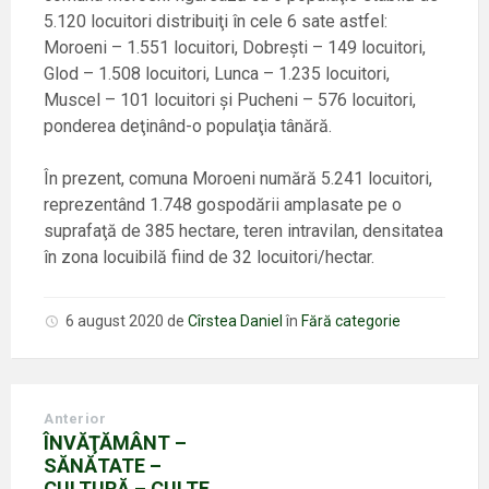
5.120 locuitori distribuiţi în cele 6 sate astfel:
Moroeni – 1.551 locuitori, Dobreşti – 149 locuitori,
Glod – 1.508 locuitori, Lunca – 1.235 locuitori,
Muscel – 101 locuitori şi Pucheni – 576 locuitori,
ponderea deţinând-o populaţia tânără.
În prezent, comuna Moroeni numără 5.241 locuitori,
reprezentând 1.748 gospodării amplasate pe o
suprafaţă de 385 hectare, teren intravilan, densitatea
în zona locuibilă fiind de 32 locuitori/hectar.
6 august 2020
de
Cîrstea Daniel
în
Fără categorie
Anterior
ÎNVĂŢĂMÂNT –
SĂNĂTATE –
CULTURĂ – CULTE