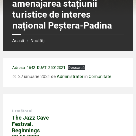
amenajarea stațiunii
turistice de interes
național Peștera-Padina
Acasă
Noutăți
/
Adresa_1642_DUAT_25012021
Descarcă
27 ianuarie 2021
de
Administrator
în
Comunitate
Următorul
The Jazz Cave
Festival.
Beginnings