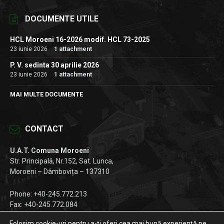
DOCUMENTE UTILE
HCL Moroeni 16-2026 modif. HCL 73-2025
23 iunie 2026
1 attachment
P. V. sedinta 30 aprilie 2026
23 iunie 2026
1 attachment
MAI MULTE DOCUMENTE
CONTACT
U.A.T. Comuna Moroeni
Str. Principală, Nr.152, Sat. Lunca,
Moroeni – Dâmbovița – 137310
Phone: +40-245.772.213
Fax: +40-245.772.084
Email:
registratura@primariamoroeni.ro
Folosim cookie-uri pentru a-ți oferi cea mai bună experiență pe