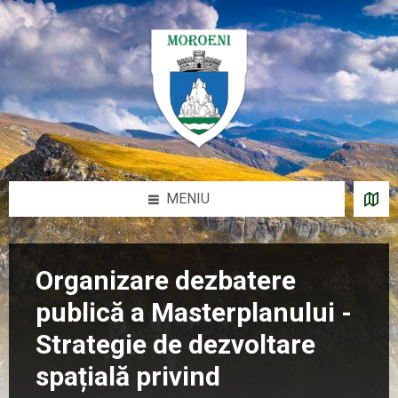
Sari
Salt
Salt
Salt
la
la
la
la
conținut
bara
bara
subsol
laterală
laterală
stângă
dreaptă
MENIU
Organizare dezbatere
publică a Masterplanului -
Strategie de dezvoltare
spațială privind